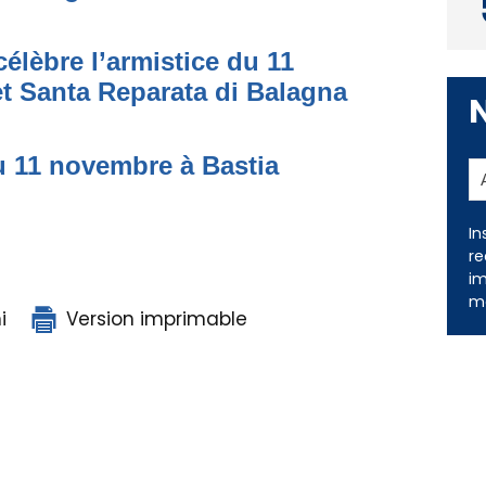
lèbre l’armistice du 11
t Santa Reparata di Balagna
 11 novembre à Bastia
In
re
im
me
i
Version imprimable