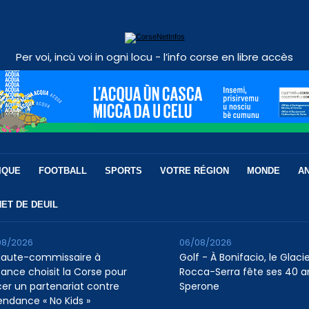
Per voi, incù voi in ogni locu - l’info corse en libre accès
IQUE
FOOTBALL
SPORTS
VOTRE RÉGION
MONDE
A
ET DE DEUIL
08/2026
06/08/2026
Haute-commissaire à
Golf - À Bonifacio, le Glaci
nfance choisit la Corse pour
Rocca-Serra fête ses 40 a
cer un partenariat contre
Sperone
tendance « No Kids »