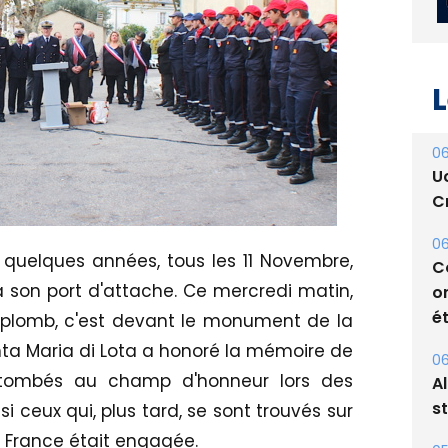
L
06
U
Cr
06
 quelques années, tous les 11 Novembre,
C
la son port d'attache. Ce mercredi matin,
o
ét
e plomb, c'est devant le monument de la
ta Maria di Lota a honoré la mémoire de
06
 tombés au champ d'honneur lors des
A
s
 ceux qui, plus tard, se sont trouvés sur
la France était engagée.