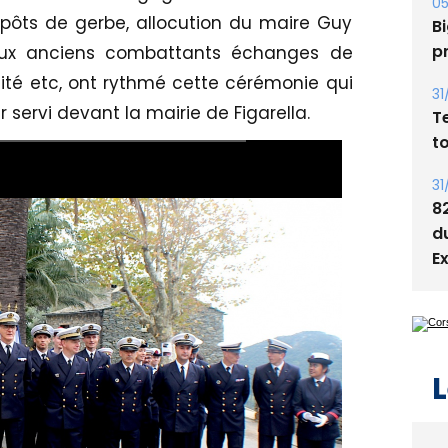
05
épôts de gerbe, allocution du maire Guy
Bi
p
 aux anciens combattants échanges de
ité etc, ont rythmé cette cérémonie qui
31
r servi devant la mairie de Figarella.
T
t
31
8
d
E
L