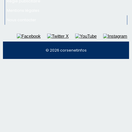
Inscrivez-vous à la newsletter de CNI et recevez par
email les infos les plus importantes et une sélection de
nos meilleurs articles
Régie publicitaire
Mentions légales
Nous contacter
© 2026 corsenetinfos