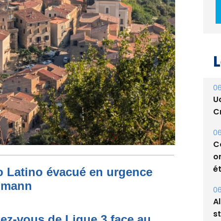
L
06
U
Cr
06
C
o
ét
06
to Latino évacué en urgence
A
simann
s
05
dez-vous de Ligue 3 face au