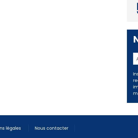
In
re
im
me
ns légales
Nous contacter