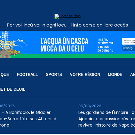
Per voi, incù voi in ogni locu - l’info corse en libre accès
IQUE
FOOTBALL
SPORTS
VOTRE RÉGION
MONDE
A
ET DE DEUIL
08/2026
06/08/2026
 - À Bonifacio, le Glacier
Les gardiens de l'Empire : à
ca-Serra fête ses 40 ans à
Ajaccio, ces passionnés fo
rone
revivre l'histoire de Napolé