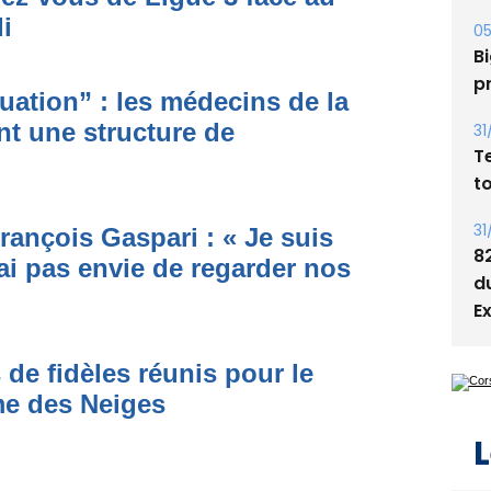
Bi
i
p
31
ituation” : les médecins de la
T
t
nt une structure de
31
8
d
rançois Gaspari : « Je suis
E
ai pas envie de regarder nos
 de fidèles réunis pour le
L
me des Neiges