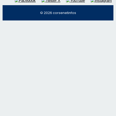
© 2026 corsenetinfos