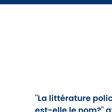
"La littérature pol
est-elle le nom?" 