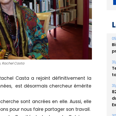
L
05
Bi
p
31
e, Rachel Casta
T
t
, Rachel Casta a rejoint définitivement la
 années, est désormais chercheur émérite
31
8
d
echerche sont ancrées en elle. Aussi, elle
E
ions pour nous faire partager son travail.