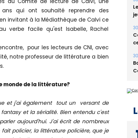
es du Comité de lecture de Calvi, une
30
Le
40 ans qui ont souhaité reprendre des
je
en invitant à la Médiathèque de Calvi ce
 verbe facile qu'est Isabelle, Rachel
30
Co
ce
ncontre, pour les lecteurs de CNI, avec
té, notre professeur de littérature a bien
30
Ba
s.
C
 monde de la littérature?
ique et j'ai également tout un versant de
L
antasy et la sérialité. Bien entendu c'est
parler aujourd'hui. J'ai écrit de nombreux
ait policier, la littérature policière, que je