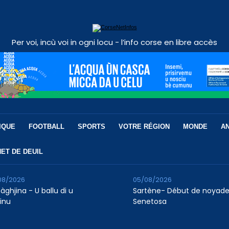
Per voi, incù voi in ogni locu - l’info corse en libre accès
IQUE
FOOTBALL
SPORTS
VOTRE RÉGION
MONDE
A
ET DE DEUIL
08/2026
05/08/2026
àghjina - U ballu di u
Sartène- Début de noyade
finu
Senetosa