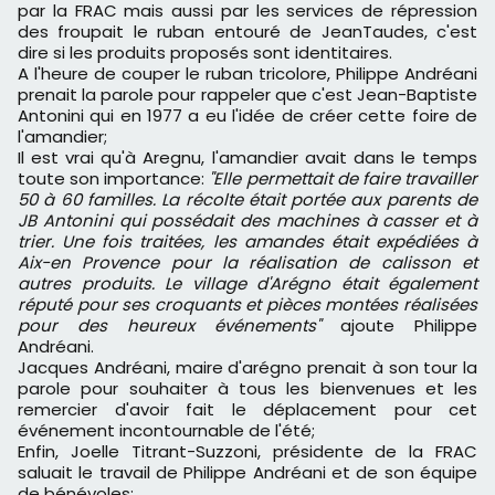
par la FRAC mais aussi par les services de répression
des froupait le ruban entouré de JeanTaudes, c'est
dire si les produits proposés sont identitaires.
A l'heure de couper le ruban tricolore, Philippe Andréani
prenait la parole pour rappeler que c'est Jean-Baptiste
Antonini qui en 1977 a eu l'idée de créer cette foire de
l'amandier;
Il est vrai qu'à Aregnu, l'amandier avait dans le temps
toute son importance:
"Elle permettait de faire travailler
50 à 60 familles. La récolte était portée aux parents de
JB Antonini qui possédait des machines à casser et à
trier. Une fois traitées, les amandes était expédiées à
Aix-en Provence pour la réalisation de calisson et
autres produits. Le village d'Arégno était également
réputé pour ses croquants et pièces montées réalisées
pour des heureux événements"
ajoute Philippe
Andréani.
Jacques Andréani, maire d'arégno prenait à son tour la
parole pour souhaiter à tous les bienvenues et les
remercier d'avoir fait le déplacement pour cet
événement incontournable de l'été;
Enfin, Joelle Titrant-Suzzoni, présidente de la FRAC
saluait le travail de Philippe Andréani et de son équipe
de bénévoles;