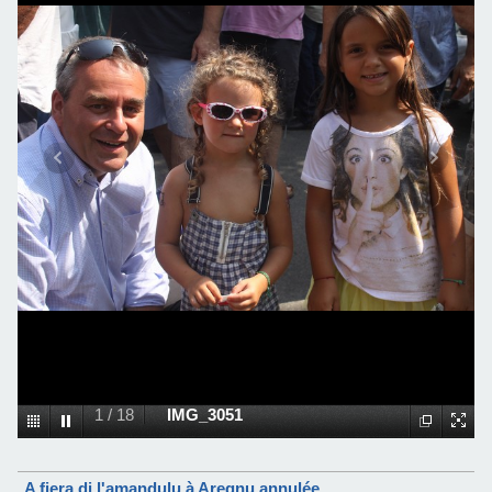
1
/
18
IMG_3051
A fiera di l'amandulu à Aregnu annulée