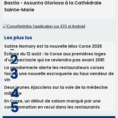
Commandant Antoine de Saint Exupery
30/07/2026 10:16
Lecci : I Messageri en concert gratuit jeudi soir
30/07/2026 09:55
Corte : I Chjami Aghjalesi en concert ce soir
30/07/2026 08:33
Bastia - Assunta Gloriosa à la Cathédrale
Sainte-Marie
Les plus lus
Satine Nomary est la nouvelle Miss Corse 2026
Éclipse du 12 août : la Corse aux premières loges
d'un spectacle qui ne reviendra pas avant 2081
La gendarmerie alerte les restaurateurs corses