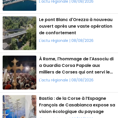
L'actu régionale | 08/08/2026
Le pont Blanc d'Orezza à nouveau
ouvert après une vaste opération
de confortement
L'actu régionale | 08/08/2026
À Rome, l'hommage de l'Associu di
a Guardia Corsa Papale aux
milliers de Corses qui ont servi le
Saint-Siège
L'actu régionale | 08/08/2026
Bastia : de la Corse à l’Espagne
François de Casabianca expose sa
vision écologique du paysage