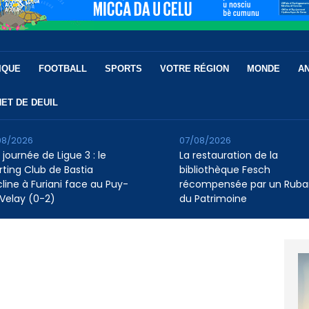
IQUE
FOOTBALL
SPORTS
VOTRE RÉGION
MONDE
A
ET DE DEUIL
08/2026
07/08/2026
 journée de Ligue 3 : le
La restauration de la
rting Club de Bastia
bibliothèque Fesch
cline à Furiani face au Puy-
récompensée par un Ruba
Velay (0-2)
du Patrimoine