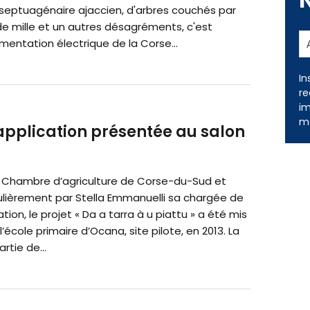
 septuagénaire ajaccien, d'arbres couchés par
de mille et un autres désagréments, c'est
limentation électrique de la Corse...
In
re
im
me
 L'application présentée au salon
 la Chambre d’agriculture de Corse-du-Sud et
culièrement par Stella Emmanuelli sa chargée de
on, le projet « Da a tarra à u piattu » a été mis
l’école primaire d’Ocana, site pilote, en 2013. La
rtie de...