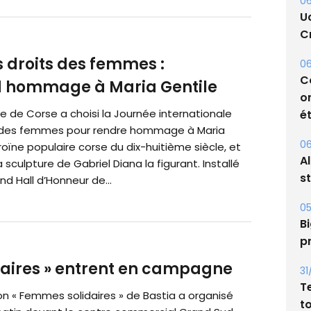
06
U
Cr
 droits des femmes :
06
C
d hommage à Maria Gentile
o
 de Corse a choisi la Journée internationale
ét
 des femmes pour rendre hommage à Maria
06
roïne populaire corse du dix-huitième siècle, et
A
a sculpture de Gabriel Diana la figurant. Installé
s
nd Hall d’Honneur de...
05
Bi
p
idaires » entrent en campagne
31
T
on « Femmes solidaires » de Bastia a organisé
t