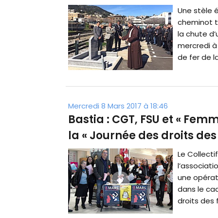
Une stèle é
cheminot tr
la chute d’
mercredi à 
de fer de l
Mercredi 8 Mars 2017 à 18:46
Bastia : CGT, FSU et « Femm
la « Journée des droits de
Le Collect
l’associati
une opérat
dans le cad
droits des 