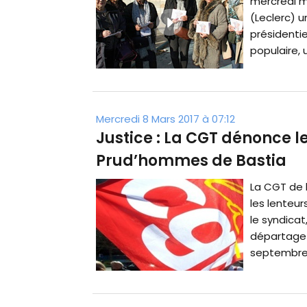
mercredi m
(Leclerc) u
présidentie
populaire, 
Mercredi 8 Mars 2017 à 07:12
Justice : La CGT dénonce le
Prud’hommes de Bastia
La CGT de 
les lenteu
le syndicat
départage 
septembre 2