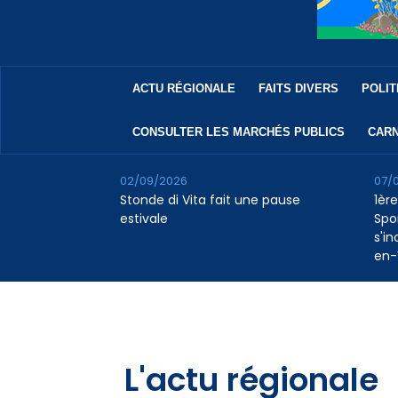
ACTU RÉGIONALE
FAITS DIVERS
POLIT
CONSULTER LES MARCHÉS PUBLICS
CARN
02/09/2026
07/
Stonde di Vita fait une pause
1ère
estivale
Spo
s'in
en-
L'actu régionale