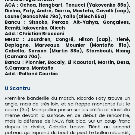
ACA : Ochoa, Hengbart, Tonucci (Yakovenko 86a),
Dielna, Faty, André, Diarra, Mostefa, Cavalli (cap),
Lasne (Goncalvès 79a), Tallo (Oliech 65a)
Bancu : Sissoko, Perozo, Ait-Yahya, Gonçalves,
Remiti, Iakovenko, Oliech
Add. : Christian Bracconi
MHSC : Jourdren, Congré, Hilton (cap), Tiené,
Deplagne, Marveaux, Mounier (Montaño 81a),
Cabella, Sanson (Martin 88a), Stambouli, Niang
(Camara 70a).
Bancu : Pionnier, Bocaly, El Kaoutari, Martin, Deza,
S.Camara, Montaño
Add. : Rolland Courbis
U Scontru
Première banderille du match, Ricardo Faty trouve un
angle, mais de très loin, et sa frappe montante fuit le
cadre (3a). Montpellier passe sur les côtés et s’installe
même devant la surface, en ce début de rencontre,
mais la défense de l’ACA fait bloc. Sur un coup-franc
depuis la droite, Cabella trouve Tiéné au second
poteau, qui reprend du bout du pied. Le ballon rebondit,