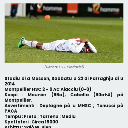
(Ritrattu : G. Pierlovisi)
Stadiu di a Mosson, Sabbatu u 22 di Farraghju di u
2014
Montpellier HSC 2 – 0 AC Aiacciu (0-0)
Scopi : Mounier (56a), Cabella (90a+4) pà
Montpellier.
Avvertimenti : Deplagne pà u MHSC ; Tonucci pà
l’ACA
Tempu : Fretu ; Tarrenu : Mediu
Spettatori : Circa 15000
Arbitru : Sgiò W. Bien