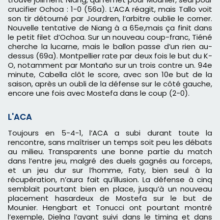
crucifier Ochoa : 1-0 (56a). L’ACA réagit, mais Tallo voit
son tir détourné par Jourdren, l’arbitre oublie le corner.
Nouvelle tentative de Niang à a 65e,mais ça finit dans
le petit filet d’Ochoa. Sur un nouveau coup-franc, Tiéné
cherche la lucarne, mais le ballon passe d’un rien au-
dessus (69a). Montpellier rate par deux fois le but du K-
O, notamment par Montaño sur un trois contre un. 94e
minute, Cabella clôt le score, avec son 10e but de la
saison, après un oubli de la défense sur le côté gauche,
encore une fois avec Mostefa dans le coup (2-0).
L'ACA
Toujours en 5-4-1, l’ACA a subi durant toute la
rencontre, sans maîtriser un temps soit peu les débats
au milieu. Transparents une bonne partie du match
dans l’entre jeu, malgré des duels gagnés au forceps,
et un jeu dur sur l’homme, Faty, bien seul à la
récupération, n’aura fait qu’illusion. La défense à cinq
semblait pourtant bien en place, jusqu’à un nouveau
placement hasardeux de Mostefa sur le but de
Mounier. Hengbart et Tonucci ont pourtant montré
l’exemple, Dielna l’ayant suivi dans le timing et dans