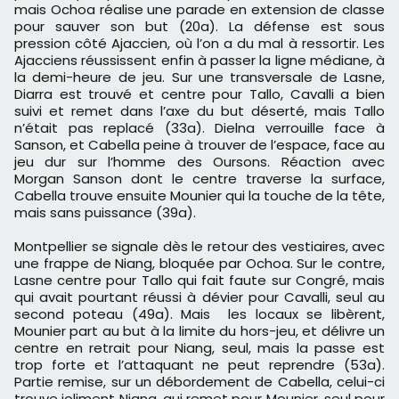
mais Ochoa réalise une parade en extension de classe
pour sauver son but (20a). La défense est sous
pression côté Ajaccien, où l’on a du mal à ressortir. Les
Ajacciens réussissent enfin à passer la ligne médiane, à
la demi-heure de jeu. Sur une transversale de Lasne,
Diarra est trouvé et centre pour Tallo, Cavalli a bien
suivi et remet dans l’axe du but déserté, mais Tallo
n’était pas replacé (33a). Dielna verrouille face à
Sanson, et Cabella peine à trouver de l’espace, face au
jeu dur sur l’homme des Oursons. Réaction avec
Morgan Sanson dont le centre traverse la surface,
Cabella trouve ensuite Mounier qui la touche de la tête,
mais sans puissance (39a).
Montpellier se signale dès le retour des vestiaires, avec
une frappe de Niang, bloquée par Ochoa. Sur le contre,
Lasne centre pour Tallo qui fait faute sur Congré, mais
qui avait pourtant réussi à dévier pour Cavalli, seul au
second poteau (49a). Mais les locaux se libèrent,
Mounier part au but à la limite du hors-jeu, et délivre un
centre en retrait pour Niang, seul, mais la passe est
trop forte et l’attaquant ne peut reprendre (53a).
Partie remise, sur un débordement de Cabella, celui-ci
trouve joliment Niang, qui remet pour Mounier, seul pour