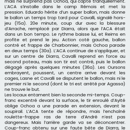
mais ne surprend pas Ochoa, qui capte tranquillement.
L’ACA s’installe dans le camp Rémois et met la
pression. Eduardo hérite d’un super ballon, mais donne
le ballon un temps trop tard pour Cavalli, signalé hors-
jeu (15a). 20e minute, coup dur avec la blessure
d’Arrache, remplacé par Diarra, alors que l’ACA était
dans un bon tempo. Le rythme baisse lui, et Reims en
profite et prend le jeu. Action coté gauche, ballon
contré et frappe de Charbonnier, mais Ochoa parade
en deux temps (30a). L’ACA continue de s’appliquer, et
sur un centre de Diarra, Cavalli reprend en force au
second poteau, mais son tir est contré, puis le ballon
dégagé après quelques minutes (36a). Les Oursons
embrayent, poussent, un centre arrive devant les
cages, Lasne et Cavalli se disputent le ballon, mais ni le
premier ni le second (dont le tri est arrêté par Agassa)
ne trouve le but.
Les locaux entament bien la seconde mi-temps. Coup-
franc excentré devant la surface, le tir enroulé d’Ayité
oblige Ochoa a une parade en extension, devant le
soupirail. L’ACA tente de répondre, mais l’enchaîné
roulette-frappe ras de terre d’André n’est pas
dangereux. Mais l’arrière garde va se déconcentrer.
Coup-franc obtenu sur une faute bête de Diarra, le