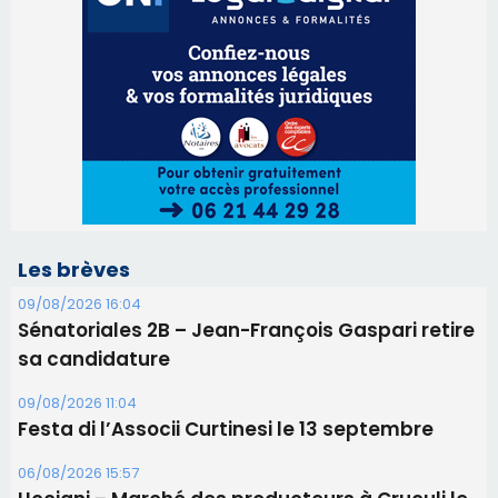
Les brèves
09/08/2026 16:04
Sénatoriales 2B – Jean-François Gaspari retire
sa candidature
09/08/2026 11:04
Festa di l’Associi Curtinesi le 13 septembre
06/08/2026 15:57
Ucciani – Marché des producteurs à Cruculi le
11 août
06/08/2026 15:25
Corte – L’association A Nuciola organise une
projection sous les étoiles
06/08/2026 15:04
Alata - Soirée Tango Argentin au stade de San
Benedetto