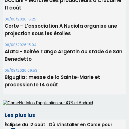
05/08/2026 09:53
Biguglia : messe de la Sainte-Marie et
procession le 14 août
Les plus lus
Éclipse du 12 août : Où s'installer en Corse pour
profiter pleinement du spectacle ?
Satine Nomary est la nouvelle Miss Corse 2026
Éclipse du 12 août : la Corse aux premières loges
d'un spectacle qui ne reviendra pas avant 2081
Pene in capu - Bastia : il n'y a plus de limites…
En Corse, un début de saison marqué par une
consommation en recul dans les restaurants
Newsletter