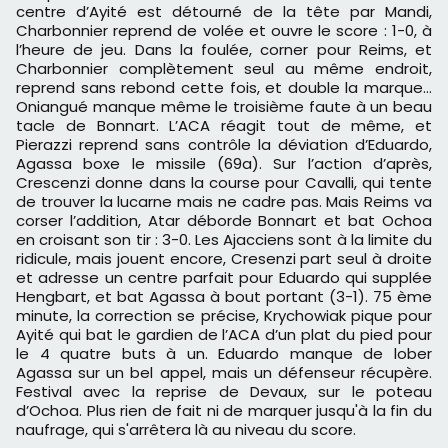
centre d’Ayité est détourné de la tête par Mandi,
Charbonnier reprend de volée et ouvre le score : 1-0, à
l’heure de jeu. Dans la foulée, corner pour Reims, et
Charbonnier complètement seul au même endroit,
reprend sans rebond cette fois, et double la marque…
Oniangué manque même le troisième faute à un beau
tacle de Bonnart. L’ACA réagit tout de même, et
Pierazzi reprend sans contrôle la déviation d’Eduardo,
Agassa boxe le missile (69a). Sur l’action d’après,
Crescenzi donne dans la course pour Cavalli, qui tente
de trouver la lucarne mais ne cadre pas. Mais Reims va
corser l’addition, Atar déborde Bonnart et bat Ochoa
en croisant son tir : 3-0. Les Ajacciens sont à la limite du
ridicule, mais jouent encore, Cresenzi part seul à droite
et adresse un centre parfait pour Eduardo qui supplée
Hengbart, et bat Agassa à bout portant (3-1). 75 ème
minute, la correction se précise, Krychowiak pique pour
Ayité qui bat le gardien de l’ACA d’un plat du pied pour
le 4 quatre buts à un. Eduardo manque de lober
Agassa sur un bel appel, mais un défenseur récupère.
Festival avec la reprise de Devaux, sur le poteau
d’Ochoa. Plus rien de fait ni de marquer jusqu'à la fin du
naufrage, qui s'arrêtera là au niveau du score.