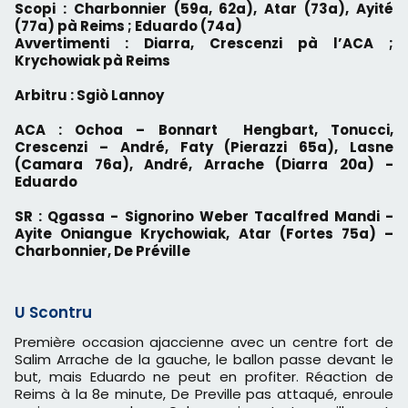
Scopi : Charbonnier (59a, 62a), Atar (73a), Ayité
(77a) pà Reims ; Eduardo (74a)
Avvertimenti : Diarra, Crescenzi pà l’ACA ;
Krychowiak pà Reims
Arbitru : Sgiò Lannoy
ACA : Ochoa – Bonnart Hengbart, Tonucci,
Crescenzi – André, Faty (Pierazzi 65a), Lasne
(Camara 76a), André, Arrache (Diarra 20a) -
Eduardo
SR : Qgassa - Signorino Weber Tacalfred Mandi -
Ayite Oniangue Krychowiak, Atar (Fortes 75a) –
Charbonnier, De Préville
U Scontru
Première occasion ajaccienne avec un centre fort de
Salim Arrache de la gauche, le ballon passe devant le
but, mais Eduardo ne peut en profiter. Réaction de
Reims à la 8e minute, De Preville pas attaqué, enroule