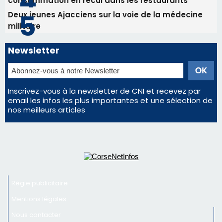
Les plus lus
Satine Nomary est la nouvelle Miss Corse 2026
Éclipse du 12 août : la Corse aux premières loges
d'un spectacle qui ne reviendra pas avant 2081
La gendarmerie alerte les restaurateurs corses
face à une nouvelle escroquerie au faux vendeur de
vin
En Corse, un début de saison marqué par une
consommation en recul dans les restaurants
Deux jeunes Ajacciens sur la voie de la médecine
militaire
Newsletter
Inscrivez-vous à la newsletter de CNI et recevez par
email les infos les plus importantes et une sélection de