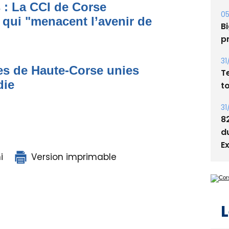
s : La CCI de Corse
05
qui "menacent l’avenir de
Bi
p
31
s de Haute-Corse unies
T
die
t
31
8
d
E
i
Version imprimable
L