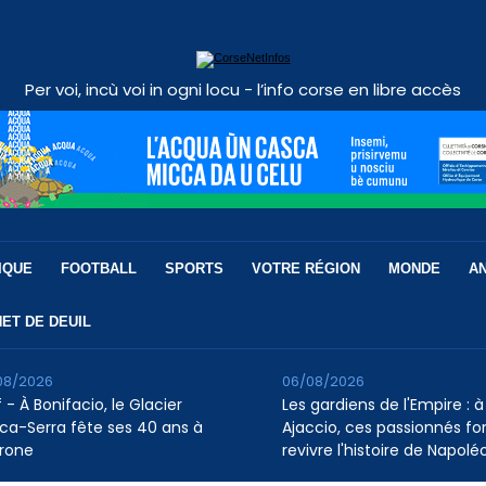
Per voi, incù voi in ogni locu - l’info corse en libre accès
IQUE
FOOTBALL
SPORTS
VOTRE RÉGION
MONDE
A
ET DE DEUIL
08/2026
06/08/2026
 - À Bonifacio, le Glacier
Les gardiens de l'Empire : à
ca-Serra fête ses 40 ans à
Ajaccio, ces passionnés fo
rone
revivre l'histoire de Napolé