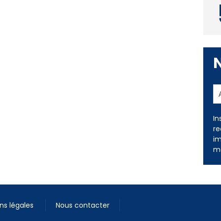
In
re
im
me
ns légales
Nous contacter