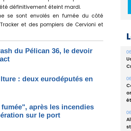
 été définitivement éteint mardi.
e se sont envolés en fumée du côté
2 Tracker et des pompiers de Cervioni et
L
rash du Pélican 36, le devoir
06
act
U
Cr
ulture : deux eurodéputés en
06
C
o
ét
n fumée", après les incendies
06
ération sur le port
A
s