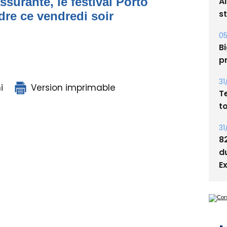
ssurante, le festival Porto
05
dre ce vendredi soir
Bi
p
31
T
t
i
Version imprimable
31
8
d
E
L