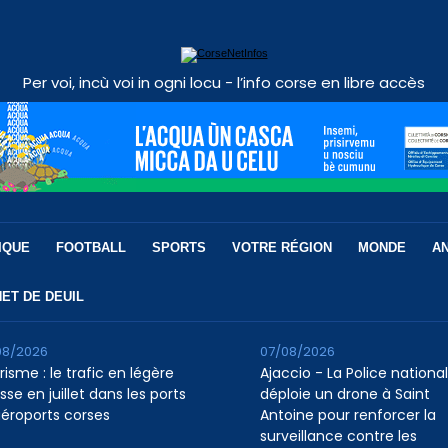
Per voi, incù voi in ogni locu - l’info corse en libre accès
IQUE
FOOTBALL
SPORTS
VOTRE RÉGION
MONDE
A
ET DE DEUIL
08/2026
07/08/2026
isme : le trafic en légère
Ajaccio - La Police nationa
se en juillet dans les ports
déploie un drone à Saint
aéroports corses
Antoine pour renforcer la
surveillance contre les