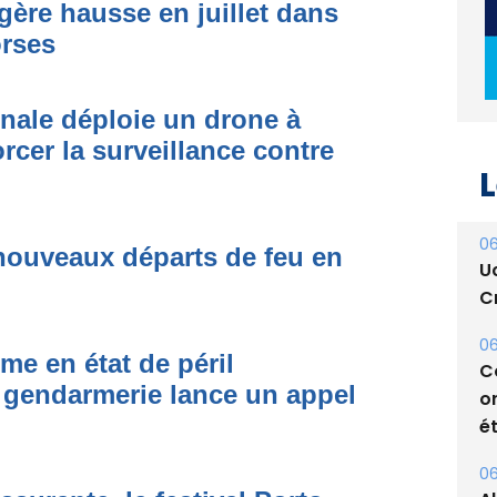
égère hausse en juillet dans
orses
onale déploie un drone à
L
rcer la surveillance contre
06
U
Cr
nouveaux départs de feu en
06
C
o
me en état de péril
ét
 gendarmerie lance un appel
06
A
s