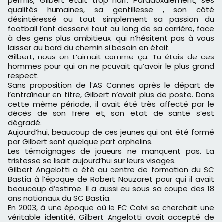
permis, Gilbert était trop naïf. Paradoxalement, ses
qualités humaines, sa gentillesse , son côté
désintéressé ou tout simplement sa passion du
football l’ont desservi tout au long de sa carrière, face
à des gens plus ambitieux, qui n’hésitent pas à vous
laisser au bord du chemin si besoin en était.
Gilbert, nous on t’aimait comme ça. Tu étais de ces
hommes pour qui on ne pouvait qu’avoir le plus grand
respect.
Sans proposition de l’AS Cannes après le départ de
l’entraîneur en titre, Gilbert n’avait plus de poste. Dans
cette même période, il avait été très affecté par le
décès de son frère et, son état de santé s’est
dégradé.
Aujourd’hui, beaucoup de ces jeunes qui ont été formé
par Gilbert sont quelque part orphelins.
Les témoignages de joueurs ne manquent pas. La
tristesse se lisait aujourd’hui sur leurs visages.
Gilbert Angelotti a été au centre de formation du SC
Bastia à l’époque de Robert Nouzaret pour qui il avait
beaucoup d’estime. Il a aussi eu sous sa coupe des 18
ans nationaux du SC Bastia.
En 2003, à une époque où le FC Calvi se cherchait une
véritable identité, Gilbert Angelotti avait accepté de