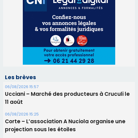
Les brèves
06/08/2026 15:57
Ucciani – Marché des producteurs à Cruculi le
11 août
06/08/2026 15:25
Corte – L’association A Nuciola organise une
projection sous les étoiles
06/08/2026 15:04
Alata - Soirée Tango Argentin au stade de San
Benedetto
05/08/2026 09:53
Biguglia : messe de la Sainte-Marie et
procession le 14 août
31/07/2026 08:24
Tennis - Début ce week-end du tournoi du