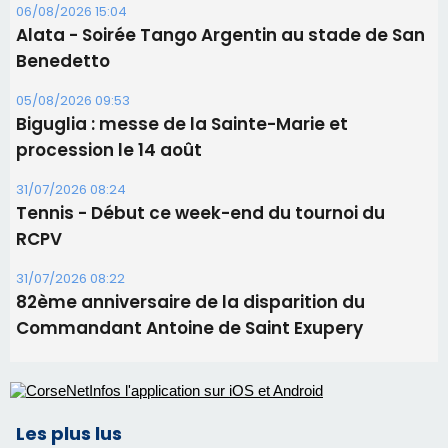
RCPV
31/07/2026 08:22
82ème anniversaire de la disparition du
Commandant Antoine de Saint Exupery
Les plus lus
Satine Nomary est la nouvelle Miss Corse 2026
Éclipse du 12 août : la Corse aux premières loges
d'un spectacle qui ne reviendra pas avant 2081
Bastia – Le festival Porto Latino évacué en urgence
avant le concert de Mosimann
En Corse, un début de saison marqué par une
consommation en recul dans les restaurants
La gendarmerie alerte les restaurateurs corses
face à une nouvelle escroquerie au faux vendeur de