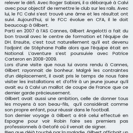
relever le défi. Avec Roger Sabiani, il a débarqué à Calvi
avec pour objectif de remettre le club sur les rails. Avec
lui, le FC Calvi s’est trouvé une âme et les résultat ont
suivi. Aujourd’hui, si le FCC évolue en CFA, il le doit
beaucoup à Gilbert.
Parti en 2007 à l’AS Cannes, Gilbert Angelotti a fait du
bon travail avec le centre de formation et l’équipe de
DH. Ensuite, c’est tout naturellement qu’il est devenu
l’adjoint de Stéphane Paille alors que l’équipe était en
National. L’aventure s’est poursuivie avec Patrice
Carteron en 2008-2009.
Lors d’une visite que nous lui avons rendu à Cannes,
Gilbert rayonnait de bonheur. Malgré les contraintes
d’un déplacement, il avait pris le temps de nous faire
visiter les installations et d’offrir à un jeune joueur qu’il
avait eu à Calvi un maillot de coupe de France que ce
dernier garde précieusement.
Gilbert avait aussi une ambition, celle de donner tous
les moyens à son beau-fils, qu’il considérait comme
son propre enfant, pour réussir dans le football.
Son dernier voyage à Gilbert a été celui effectué en
Espagne pour voir Robin faire ses premiers pas
professionnels à Getafé où il venait de signer.
Bien que déjà touché par la maladie, Gilbert affichait un