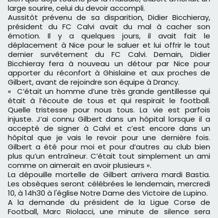
large sourire, celui du devoir accompli.
Aussitôt prévenu de sa disparition, Didier Bicchieray,
président du FC Calvi avait du mal à cacher son
émotion. Il y a quelques jours, il avait fait le
déplacement à Nice pour le saluer et lui offrir le tout
dernier survêtement du FC Calvi. Demain, Didier
Bicchieray fera à nouveau un détour par Nice pour
apporter du réconfort à Ghislaine et aux proches de
Gilbert, avant de rejoindre son équipe à Drancy.
« C’était un homme d’une très grande gentillesse qui
était à l’écoute de tous et qui respirait le football.
Quelle tristesse pour nous tous. La vie est parfois
injuste. J’ai connu Gilbert dans un hôpital lorsque il a
accepté de signer à Calvi et c’est encore dans un
hôpital que je vais le revoir pour une dernière fois.
Gilbert a été pour moi et pour d’autres au club bien
plus qu’un entraîneur. C’était tout simplement un ami
comme on aimerait en avoir plusieurs ».
La dépouille mortelle de Gilbert arrivera mardi Bastia.
Les obsèques seront célébrées le lendemain, mercredi
10, à 14h30 à l'église Notre Dame des Victoire de Lupino.
A la demande du président de la Ligue Corse de
Football, Marc Riolacci, une minute de silence sera