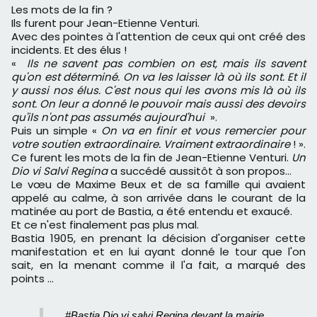
Les mots de la fin ?
Ils furent pour Jean-Etienne Venturi.
Avec des pointes à l'attention de ceux qui ont créé des
incidents. Et des élus !
«
Ils ne savent pas combien on est, mais ils savent
qu'on est déterminé. On va les laisser là où ils sont. Et il
y aussi nos élus. C'est nous qui les avons mis là où ils
sont. On leur a donné le pouvoir mais aussi des devoirs
qu'ils n'ont pas assumés aujourd'hui
».
Puis un simple
«
On va en finir et vous remercier pour
votre soutien extraordinaire. Vraiment extraordinaire
! ».
Ce furent les mots de la fin de Jean-Etienne Venturi.
Un
Dio vi Salvi Regina
a succédé aussitôt à son propos…
Le vœu de Maxime Beux et de sa famille qui avaient
appelé au calme, à son arrivée dans le courant de la
matinée au port de Bastia, a été entendu et exaucé.
Et ce n'est finalement pas plus mal.
Bastia 1905, en prenant la décision d'organiser cette
manifestation et en lui ayant donné le tour que l'on
sait, en la menant comme il l'a fait, a marqué des
points …
#Bastia
Dio vi salvi Regina devant la mairie