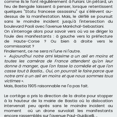
comme ils le font régulièrement à Furiani. Un pétard, un
feu de Bengale laissent à penser, lorsque retentissent
quelques "Statu francese assassinu" qui s'élèvent au-
dessus de la manifestation. Mais, le défilé se poursuit
sans le moindre incident jusqu'à l'intersection du
boulevard Paoli avec l'avenue Maréchal-Sebastiani.
On s'interroge alors pour savoir vers où va se diriger la
foule des manifestants : à gauche vers la préfecture
de Haute-Corse ? Ou bien à droite vers le
commissariat ?
Finalement, ce ne sera ni l'une ni l'autre.
«
Aujourd'hui notre ami Maxime a un œil en moins et
toutes les caméras de France attendent qu'on leur
donne à manger, que l'on fasse la comédie et que l'on
casse tout à Bastia... Oui, on pourrait le faire parce que
notre ami a un œil en moins et que nous sommes tous
victimes
».
Mais, Bastia 1905 raisonnable ne l'a pas fait.
Le cortège a pris la direction de la droite pour stopper
à la hauteur de la mairie de Bastia où la dislocation
intervenait peu après sans le moindre incident au
moment où un drone survolait les manifestants
encore rassemblés sur l'avenue Paul-Guidicelli. ..