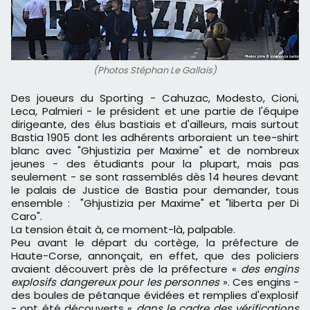
(Photos Stéphan Le Gallais)
Des joueurs du Sporting - Cahuzac, Modesto, Cioni,
Leca, Palmieri - le président et une partie de l'équipe
dirigeante, des élus bastiais et d'ailleurs, mais surtout
Bastia 1905 dont les adhérents arboraient un tee-shirt
blanc avec "Ghjustizia per Maxime" et de nombreux
jeunes - des étudiants pour la plupart, mais pas
seulement - se sont rassemblés dès 14 heures devant
le palais de Justice de Bastia pour demander, tous
ensemble : "Ghjustizia per Maxime" et "liberta per Di
Caro".
La tension était à, ce moment-là, palpable.
Peu avant le départ du cortège, la préfecture de
Haute-Corse, annonçait, en effet, que des policiers
avaient découvert près de la préfecture «
des engins
explosifs dangereux pour les personnes
». Ces engins -
des boules de pétanque évidées et remplies d'explosif
- ont été découverts «
dans le cadre des vérifications