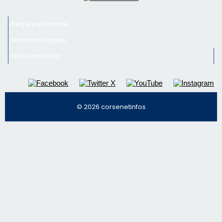
Inscrivez-vous à la newsletter de CNI et recevez par
email les infos les plus importantes et une sélection de
nos meilleurs articles
Régie publicitaire
Mentions légales
Nous contacter
© 2026 corsenetinfos