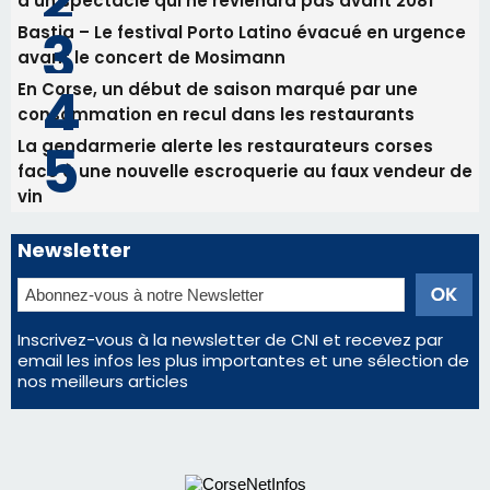
Les plus lus
Satine Nomary est la nouvelle Miss Corse 2026
Éclipse du 12 août : la Corse aux premières loges
d'un spectacle qui ne reviendra pas avant 2081
Bastia – Le festival Porto Latino évacué en urgence
avant le concert de Mosimann
En Corse, un début de saison marqué par une
consommation en recul dans les restaurants
La gendarmerie alerte les restaurateurs corses
face à une nouvelle escroquerie au faux vendeur de
vin
Newsletter