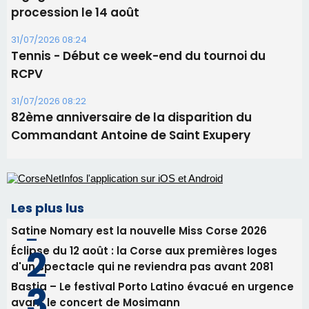
Les plus lus
Satine Nomary est la nouvelle Miss Corse 2026
Éclipse du 12 août : la Corse aux premières loges
d'un spectacle qui ne reviendra pas avant 2081
Bastia – Le festival Porto Latino évacué en urgence
avant le concert de Mosimann
En Corse, un début de saison marqué par une
consommation en recul dans les restaurants
La gendarmerie alerte les restaurateurs corses
face à une nouvelle escroquerie au faux vendeur de
vin
Newsletter