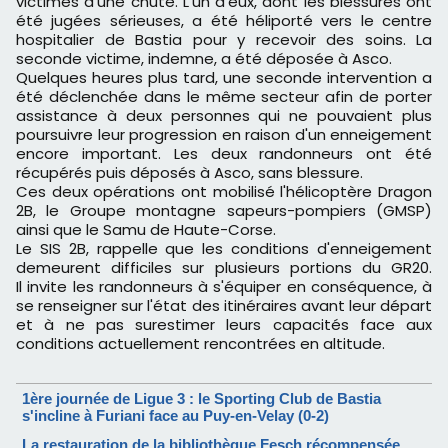
victimes d'une chute. L'un d'eux, dont les blessures ont
été jugées sérieuses, a été héliporté vers le centre
hospitalier de Bastia pour y recevoir des soins. La
seconde victime, indemne, a été déposée à Asco.
Quelques heures plus tard, une seconde intervention a
été déclenchée dans le même secteur afin de porter
assistance à deux personnes qui ne pouvaient plus
poursuivre leur progression en raison d'un enneigement
encore important. Les deux randonneurs ont été
récupérés puis déposés à Asco, sans blessure.
Ces deux opérations ont mobilisé l'hélicoptère Dragon
2B, le Groupe montagne sapeurs-pompiers (GMSP)
ainsi que le Samu de Haute-Corse.
Le SIS 2B, rappelle que les conditions d'enneigement
demeurent difficiles sur plusieurs portions du GR20.
Il invite les randonneurs à s'équiper en conséquence, à
se renseigner sur l'état des itinéraires avant leur départ
et à ne pas surestimer leurs capacités face aux
conditions actuellement rencontrées en altitude.
1ère journée de Ligue 3 : le Sporting Club de Bastia
s'incline à Furiani face au Puy-en-Velay (0-2)
La restauration de la bibliothèque Fesch récompensée