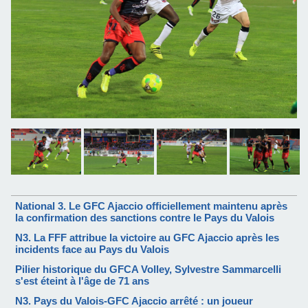
National 3. Le GFC Ajaccio officiellement maintenu après
la confirmation des sanctions contre le Pays du Valois
N3. La FFF attribue la victoire au GFC Ajaccio après les
incidents face au Pays du Valois
Pilier historique du GFCA Volley, Sylvestre Sammarcelli
s'est éteint à l'âge de 71 ans
​N3. Pays du Valois-GFC Ajaccio arrêté : un joueur