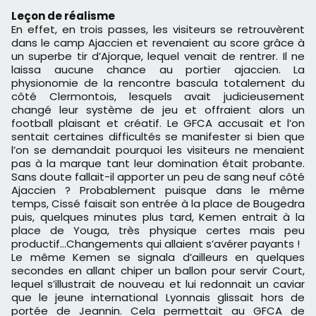
Leçon de réalisme
En effet, en trois passes, les visiteurs se retrouvèrent
dans le camp Ajaccien et revenaient au score grâce à
un superbe tir d’Ajorque, lequel venait de rentrer. Il ne
laissa aucune chance au portier ajaccien. La
physionomie de la rencontre bascula totalement du
côté Clermontois, lesquels avait judicieusement
changé leur système de jeu et offraient alors un
football plaisant et créatif. Le GFCA accusait et l’on
sentait certaines difficultés se manifester si bien que
l’on se demandait pourquoi les visiteurs ne menaient
pas à la marque tant leur domination était probante.
Sans doute fallait-il apporter un peu de sang neuf côté
Ajaccien ? Probablement puisque dans le même
temps, Cissé faisait son entrée à la place de Bougedra
puis, quelques minutes plus tard, Kemen entrait à la
place de Youga, très physique certes mais peu
productif…Changements qui allaient s’avérer payants !
Le même Kemen se signala d’ailleurs en quelques
secondes en allant chiper un ballon pour servir Court,
lequel s’illustrait de nouveau et lui redonnait un caviar
que le jeune international Lyonnais glissait hors de
portée de Jeannin. Cela permettait au GFCA de