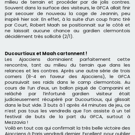
milieu de terrain et procéder par de jolis contres.
Souvent dans la surface des visiteurs, le GFCA allait finir
par secouer de nouveau la cage de Jeannin, peu
inspiré hier soir. En effet, à la suite d’un coup franc tiré
par Court, Robert Maah se positionnait sur le côté et
ne laissait aucune chance au gardien clermontois
décidément très sollicité (2/1).
Ducourtioux et Maah cartonnent !
Les Ajacciens dominaient parfaitement cette
rencontre, tant au milieu du terrain que dans les
relances et les contres. Après une autre série de trois
corners (8-4 en faveur des Ajacciens), le GFCA
poursuivait ses raids dans le camp clermontois. Au
cours de l’un d’eux, un ballon piqué de Campanini et
relâché par l’infortuné gardien visiteur était
judicieusement récupéré par Ducourtioux, qui glissait
dans le but vide. 3 buts à 1 après 44 minutes de jeu, ce
n’est pas tous les vendredis que l’on assiste à un tel
festival de buts de la part du GFCA, surtout à
Mezzavia !
Voilà en tout cas qui confirmait la très belle victoire des
Ajacciens à Paris vendredi dernier. Excellent pour oublier