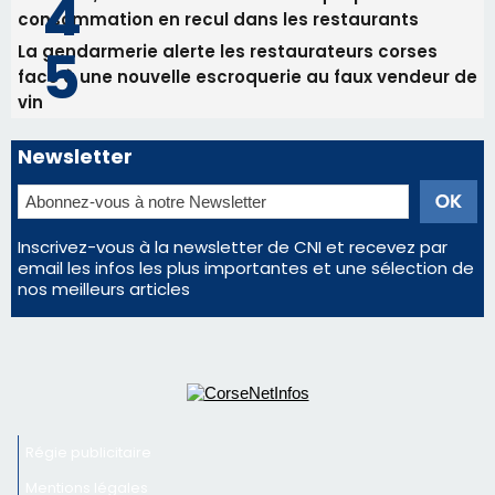
Les plus lus
Satine Nomary est la nouvelle Miss Corse 2026
Éclipse du 12 août : la Corse aux premières loges
d'un spectacle qui ne reviendra pas avant 2081
Éclipse du 12 août : Où s'installer en Corse pour
profiter pleinement du spectacle ?
En Corse, un début de saison marqué par une
consommation en recul dans les restaurants
La gendarmerie alerte les restaurateurs corses
face à une nouvelle escroquerie au faux vendeur de
vin
Newsletter