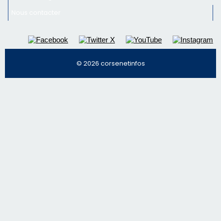
Inscrivez-vous à la newsletter de CNI et recevez par
email les infos les plus importantes et une sélection de
nos meilleurs articles
Régie publicitaire
Mentions légales
Nous contacter
© 2026 corsenetinfos