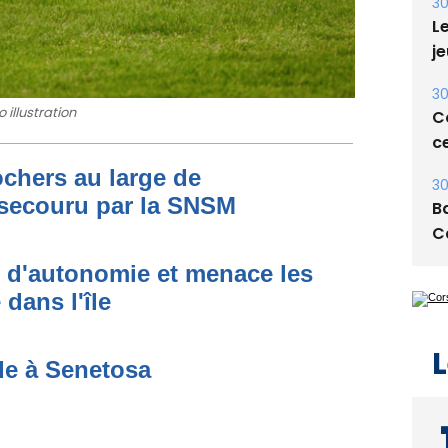
30
Le
je
30
 illustration
Co
ce
ochers au large de
30
secouru par la SNSM
Ba
C
t d'autonomie et menace les
dans l'île
L
de à Senetosa