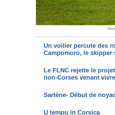
Photo
Un voilier percute des r
Campomoro, le skipper 
Le FLNC rejette le proje
non-Corses venant vivre 
Sartène- Début de noya
U tempu in Corsica