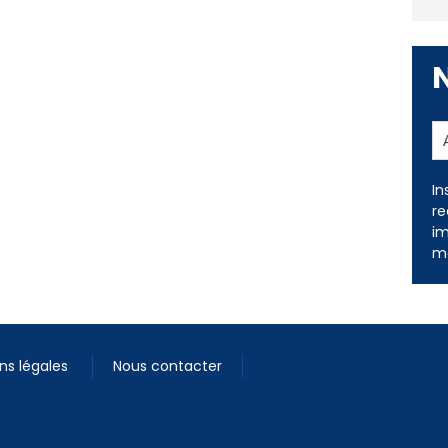
In
re
im
me
ns légales
Nous contacter