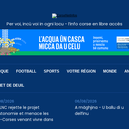
Per voi, incù voi in ogni locu - l’info corse en libre accès
IQUE
FOOTBALL
SPORTS
VOTRE RÉGION
MONDE
A
ET DE DEUIL
08/2026
06/08/2026
LNC rejette le projet
A màghjina - U ballu di u
utonomie et menace les
delfinu
-Corses venant vivre dans