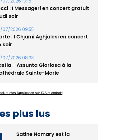
/07/2026 10:16
cci : I Messageri en concert gratuit
udi soir
/07/2026 09:55
rte : I Chjami Aghjalesi en concert
 soir
/07/2026 08:33
stia - Assunta Gloriosa à la
athédrale Sainte-Marie
es plus lus
Satine Nomary est la