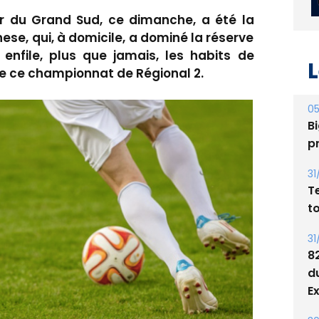
ur du Grand Sud, ce dimanche, a été la
se, qui, à domicile, a dominé la réserve
enfile, plus que jamais, les habits de
L
de ce championnat de Régional 2.
05
Bi
p
31
T
t
31
8
d
E