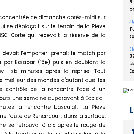
Bi
p
st concentrée ce dimanche après-midi sur
31
ui se déplaçait sur le terrain de la Pieve
T
t
'USC Corte qui recevait la réserve de la
31
devait l'emporter prenait le match par
8
 par Essabar (15e) puis en doublant la
d
E
y six minutes après la reprise. Tout
 le meilleur des mondes d'autant que les
 le contrôle de la rencontre face à un
t buts une semaine auparavant à Eccica.
L
nutes la rencontre basculait. La Pieve
une faute de Renoncourt dans la surface.
ne se retrouvai à dix après le rouge de