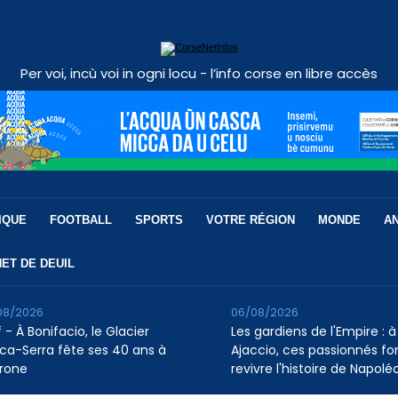
Per voi, incù voi in ogni locu - l’info corse en libre accès
IQUE
FOOTBALL
SPORTS
VOTRE RÉGION
MONDE
A
ET DE DEUIL
08/2026
06/08/2026
 - À Bonifacio, le Glacier
Les gardiens de l'Empire : à
ca-Serra fête ses 40 ans à
Ajaccio, ces passionnés fo
rone
revivre l'histoire de Napolé