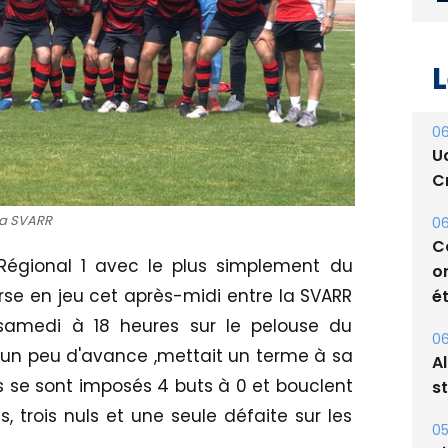
L
06
U
Cr
06
a SVARR
C
Régional 1 avec le plus simplement du
o
ét
se en jeu cet après-midi entre la SVARR
 samedi à 18 heures sur le pelouse du
06
 un peu d'avance ,mettait un terme à sa
A
s
s se sont imposés 4 buts à 0 et bouclent
 trois nuls et une seule défaite sur les
05