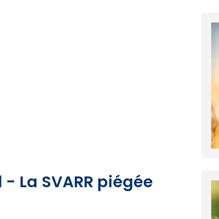
d - La SVARR piégée
a