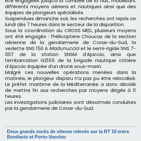
été engagées jusqu’à la tombée de la nuit, mobilisant
différents moyens aériens et nautiques ainsi que des
équipes de plongeurs spécialisés.
Suspendues dimanche soir, les recherches ont repris ce
lundi dès 7 heures dans le secteur de la disparition.
Sous la coordination du CROSS MED, plusieurs moyens
ont été engagés : l’hélicoptère Choucas de la section
aérienne de la gendarmerie de Corse-du-Sud, la
vedette SNS 150 A
Madunuccia
et le semi-rigide SNS 7-
007 de la station SNSM d’Ajaccio, ainsi que
l’embarcation G2155 de la brigade nautique côtière
d’Ajaccio équipée d’un drone sous-marin.
Malgré ces nouvelles opérations menées dans la
matinée, le plongeur disparu n’a pas pu être relocalisé.
Le préfet maritime de la Méditerranée a donc décidé
de mettre fin aux recherches par moyens dirigés à 11
heures.
Les investigations judiciaires sont désormais conduites
par la gendarmerie de Corse-du-Sud.
Deux grands excès de vitesse relevés sur la RT 10 entre
Bonifacio et Porto-Vecchio