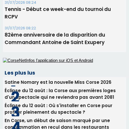
Les plus lus
Satine Nomary est la nouvelle Miss Corse 2026
Éclipse du 12 août : la Corse aux premières loges
d'un spectacle qui ne reviendra pas avant 2081
Éclipse du 12 août : Où s'installer en Corse pour
profiter pleinement du spectacle ?
En Corse, un début de saison marqué par une
consommation en recul dans les restaurants
La gendarmerie alerte les restaurateurs corses
face à une nouvelle escroquerie au faux vendeur de
vin
Newsletter
Inscrivez-vous à la newsletter de CNI et recevez par
email les infos les plus importantes et une sélection de