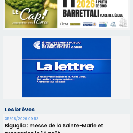
Les brèves
05/08/2026 09:53
Biguglia : messe de la Sainte-Marie et
procession le 14 août
31/07/2026 08:24
Tennis - Début ce week-end du tournoi du
RCPV
31/07/2026 08:22
82ème anniversaire de la disparition du
Commandant Antoine de Saint Exupery