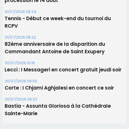
30/07/2026 10:16
Lecci : I Messageri en concert gratuit jeudi soir
30/07/2026 09:55
Corte : I Chjami Aghjalesi en concert ce soir
30/07/2026 08:33
Bastia - Assunta Gloriosa à la Cathédrale
Sainte-Marie
Les plus lus
Satine Nomary est la nouvelle Miss Corse 2026
Éclipse du 12 août : la Corse aux premières loges
d'un spectacle qui ne reviendra pas avant 2081
La gendarmerie alerte les restaurateurs corses