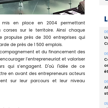
L
ier mis en place en 2004 permettant
corses sur le territoire. Ainsi chaque
06
ve propulse près de 300 entreprises qui
U
Cr
arde de près de 1 500 emplois.
’accompagnement et du financement des
06
 encourager l’entrepreneuriat et valoriser
C
o
urs qui s’engagent. D'où l'idée de ce
ét
ttre en avant des entrepreneurs acteurs
nt sur leur parcours et leur niveau
06
A
s
05