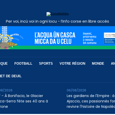
Per voi, incù voi in ogni locu - l’info corse en libre accès
IQUE
FOOTBALL
SPORTS
VOTRE RÉGION
MONDE
A
ET DE DEUIL
08/2026
06/08/2026
 - À Bonifacio, le Glacier
Les gardiens de l'Empire : à
ca-Serra fête ses 40 ans à
Ajaccio, ces passionnés fo
rone
revivre l'histoire de Napolé