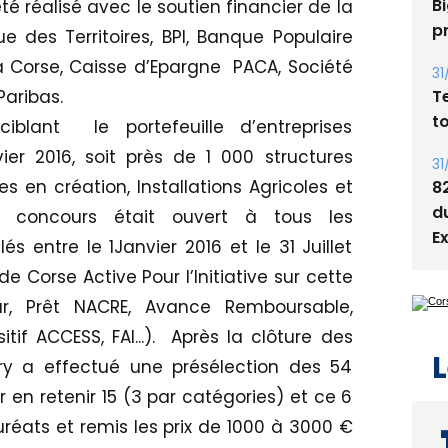
Bi
é réalisé avec le soutien financier de la
p
 des Territoires, BPI, Banque Populaire
a Corse, Caisse d’Epargne PACA, Société
31
T
Paribas.
t
iblant le portefeuille d’entreprises
er 2016, soit près de 1 000 structures
31
es en création, Installations Agricoles et
8
d
 Le concours était ouvert à tous les
E
 entre le 1Janvier 2016 et le 31 Juillet
de Corse Active Pour l’Initiative sur cette
ur, Prêt NACRE, Avance Remboursable,
if ACCESS, FAI...). Après la clôture des
L
ury a effectué une présélection des 54
en retenir 15 (3 par catégories) et ce 6
auréats et remis les prix de 1000 à 3000 €