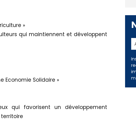
iculture »
ulteurs qui maintiennent et développent
In
re
im
me
e Economie Solidaire »
eux qui favorisent un développement
territoire