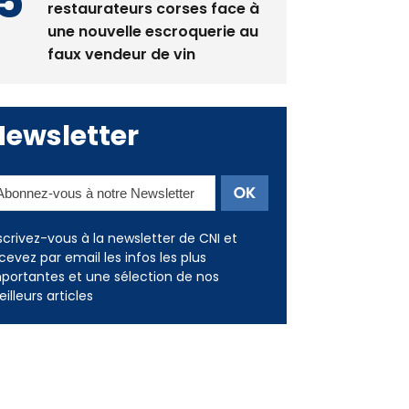
restaurateurs corses face à
une nouvelle escroquerie au
faux vendeur de vin
Newsletter
scrivez-vous à la newsletter de CNI et
cevez par email les infos les plus
portantes et une sélection de nos
illeurs articles