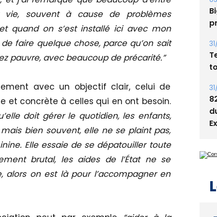
Bi
ur vie, souvent à cause de problèmes
p
, et quand on s’est installé ici avec mon
n de faire quelque chose, parce qu’on sait
31
T
z pauvre, avec beaucoup de précarité.”
t
lement avec un objectif clair, celui de
31
8
e et concrète à celles qui en ont besoin.
d
le doit gérer le quotidien, les enfants,
E
, mais bien souvent, elle ne se plaint pas,
inine. Elle essaie de se dépatouiller toute
ement brutal, les aides de l’État ne se
, alors on est là pour l’accompagner en
L