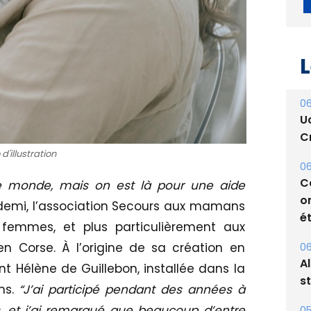
L
06
U
Cr
d'illustration
06
C
e monde, mais on est là pour une aide
o
 demi, l’association Secours aux mamans
ét
femmes, et plus particulièrement aux
en Corse. À l’origine de sa création en
06
A
nt Hélène de Guillebon, installée dans la
s
ns.
“J’ai participé pendant des années à
 et j’ai remarqué que beaucoup d’entre
05