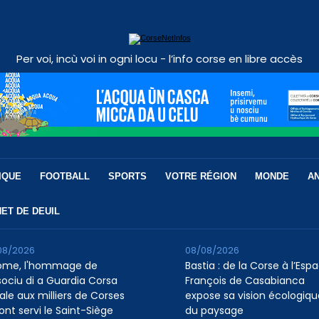
Per voi, incù voi in ogni locu - l’info corse en libre accès
IQUE
FOOTBALL
SPORTS
VOTRE RÉGION
MONDE
A
ET DE DEUIL
08/2026
08/08/2026
ome, l'hommage de
Bastia : de la Corse à l’Esp
ssociu di a Guardia Corsa
François de Casabianca
ale aux milliers de Corses
expose sa vision écologiqu
ont servi le Saint-Siège
du paysage