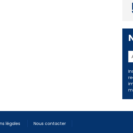
In
re
im
me
ns légales
Nous contacter