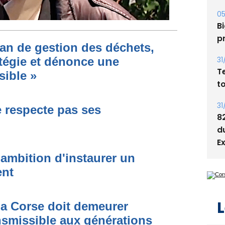
05
Bi
p
lan de gestion des déchets,
31
atégie et dénonce une
T
ible »
t
31
e respecte pas ses
8
d
E
 ambition d'instaurer un
ent
L
La Corse doit demeurer
ansmissible aux générations