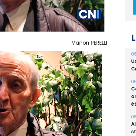
L
Manon PERELLI
06
U
Cr
06
C
o
ét
06
A
s