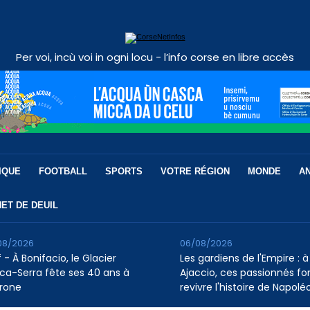
Per voi, incù voi in ogni locu - l’info corse en libre accès
IQUE
FOOTBALL
SPORTS
VOTRE RÉGION
MONDE
A
ET DE DEUIL
08/2026
06/08/2026
 - À Bonifacio, le Glacier
Les gardiens de l'Empire : à
ca-Serra fête ses 40 ans à
Ajaccio, ces passionnés fo
rone
revivre l'histoire de Napolé