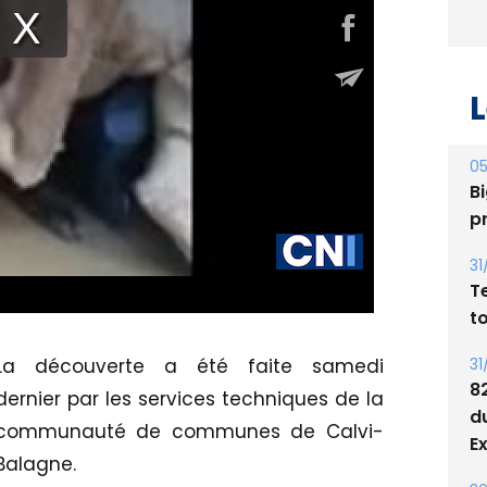
L
05
Bi
p
31
T
t
31
La découverte a été faite samedi
8
dernier par les services techniques de la
d
communauté de communes de Calvi-
E
Balagne.