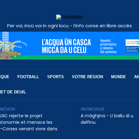
Per voi, incù voi in ogni locu - l’info corse en libre accès
IQUE
FOOTBALL
SPORTS
VOTRE RÉGION
MONDE
A
ET DE DEUIL
08/2026
06/08/2026
LNC rejette le projet
A màghjina - U ballu di u
utonomie et menace les
delfinu
-Corses venant vivre dans