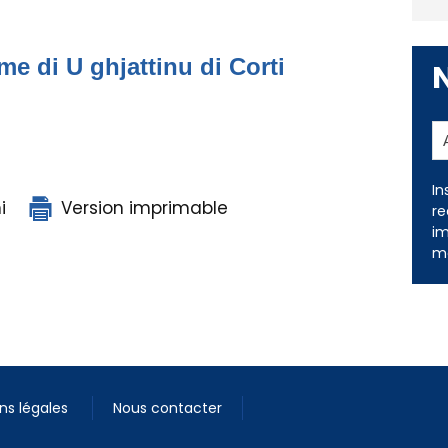
me di U ghjattinu di Corti
In
i
Version imprimable
re
im
me
ns légales
Nous contacter