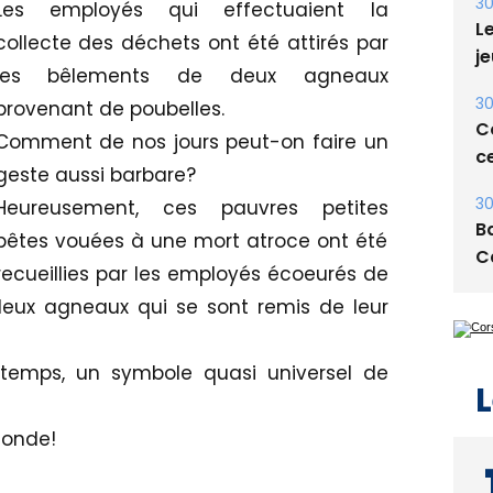
30
Les employés qui effectuaient la
Le
collecte des déchets ont été attirés par
je
les bêlements de deux agneaux
30
provenant de poubelles.
Co
Comment de nos jours peut-on faire un
ce
geste aussi barbare?
30
Heureusement, ces pauvres petites
Ba
bêtes vouées à une mort atroce ont été
C
recueillies par les employés écoeurés de
 deux agneaux qui se sont remis de leur
 temps, un symbole quasi universel de
L
monde!