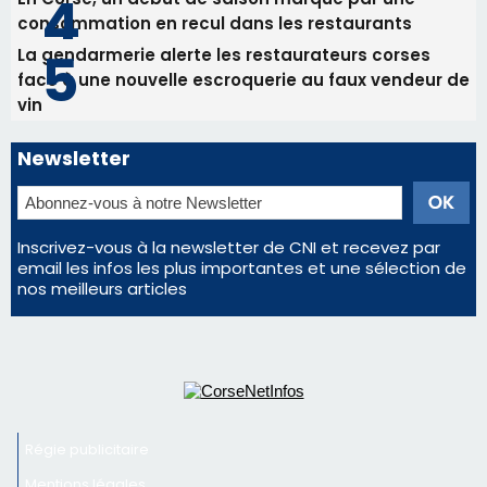
Les plus lus
Satine Nomary est la nouvelle Miss Corse 2026
Éclipse du 12 août : Où s'installer en Corse pour
profiter pleinement du spectacle ?
Éclipse du 12 août : la Corse aux premières loges
d'un spectacle qui ne reviendra pas avant 2081
En Corse, un début de saison marqué par une
consommation en recul dans les restaurants
La gendarmerie alerte les restaurateurs corses
face à une nouvelle escroquerie au faux vendeur de
vin
Newsletter
Inscrivez-vous à la newsletter de CNI et recevez par
email les infos les plus importantes et une sélection de