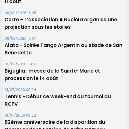
Biguglia : messe de la Sainte-Marie et
procession le 14 août
31/07/2026 08:24
Tennis - Début ce week-end du tournoi du
RCPV
31/07/2026 08:22
82ème anniversaire de la disparition du
Commandant Antoine de Saint Exupery
Les plus lus
Satine Nomary est la nouvelle Miss Corse 2026
Éclipse du 12 août : la Corse aux premières loges
d'un spectacle qui ne reviendra pas avant 2081
Bastia – Le festival Porto Latino évacué en urgence