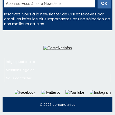
Régie publicitaire
Mentions légales
Nous contacter
© 2026 corsenetinfos