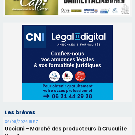
Les brèves
06/08/2026 15:57
Ucciani – Marché des producteurs à Cruculi le
11 août
06/08/2026 15:25
Corte – L’association A Nuciola organise une
projection sous les étoiles
06/08/2026 15:04
Alata - Soirée Tango Argentin au stade de San
Benedetto
05/08/2026 09:53