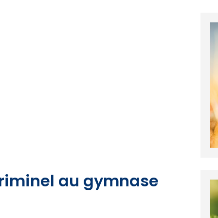
criminel au gymnase
i