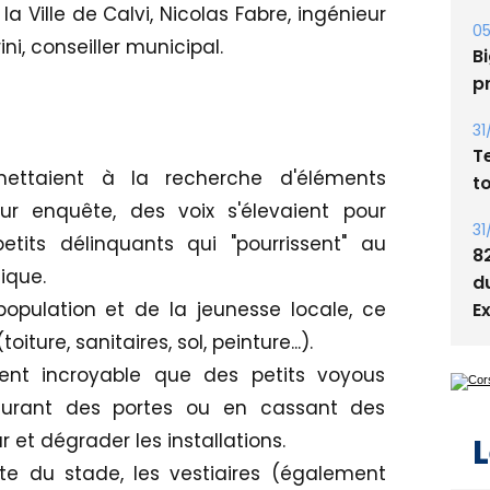
a Ville de Calvi, Nicolas Fabre, ingénieur
05
ni, conseiller municipal.
Bi
p
31
T
ettaient à la recherche d'éléments
t
ur enquête, des voix s'élevaient pour
31
its délinquants qui "pourrissent" au
8
tique.
d
population et de la jeunesse locale, ce
E
ture, sanitaires, sol, peinture...).
ent incroyable que des petits voyous
cturant des portes ou en cassant des
ur et dégrader les installations.
L
e du stade, les vestiaires (également