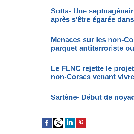
Sotta- Une septuagénair
après s'être égarée dan
Menaces sur les non-Cor
parquet antiterroriste o
Le FLNC rejette le proje
non-Corses venant vivre 
Sartène- Début de noya