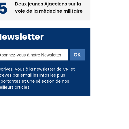
Deux jeunes Ajacciens sur la
voie de la médecine militaire
Newsletter
scrivez-vous à la newsletter de CNI et
cevez par email les infos les plus
portantes et une sélection de nos
illeurs articles