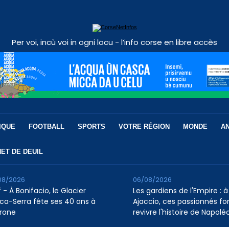
Per voi, incù voi in ogni locu - l’info corse en libre accès
IQUE
FOOTBALL
SPORTS
VOTRE RÉGION
MONDE
A
ET DE DEUIL
08/2026
06/08/2026
 - À Bonifacio, le Glacier
Les gardiens de l'Empire : à
ca-Serra fête ses 40 ans à
Ajaccio, ces passionnés fo
rone
revivre l'histoire de Napolé