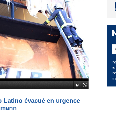
In
re
im
me
to Latino évacué en urgence
simann