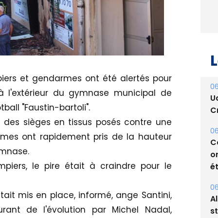
L
mpiers et gendarmes ont été alertés pour
06
à l'extérieur du gymnase municipal de
U
ball "Faustin-bartoli".
Cr
 des sièges en tissus posés contre une
06
ammes ont rapidement pris de la hauteur
C
ymnase.
o
piers, le pire était à craindre pour le
ét
06
tait mis en place, informé, ange Santini,
A
rant de l'évolution par Michel Nadal,
s