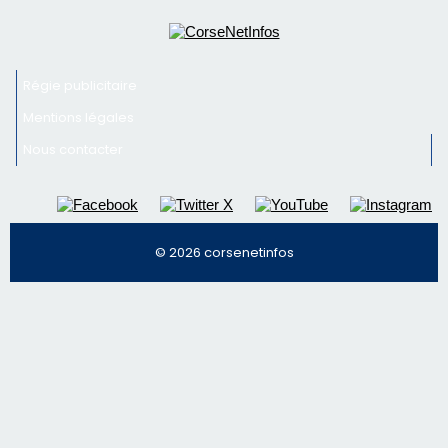
Newsletter
Inscrivez-vous à la newsletter de CNI et recevez par
email les infos les plus importantes et une sélection de
nos meilleurs articles
Régie publicitaire
Mentions légales
Nous contacter
© 2026 corsenetinfos