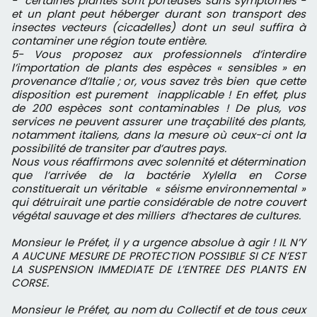
- certaines plantes sont porteuses sans symptômes -
et un plant peut héberger durant son transport des
insectes vecteurs (cicadelles) dont un seul suffira à
contaminer une région toute entière.
5- Vous proposez aux professionnels d’interdire
l’importation de plants des espèces « sensibles » en
provenance d’Italie ; or, vous savez très bien que cette
disposition est purement inapplicable ! En effet, plus
de 200 espèces sont contaminables ! De plus, vos
services ne peuvent assurer une traçabilité des plants,
notamment italiens, dans la mesure où ceux-ci ont la
possibilité de transiter par d’autres pays.
Nous vous réaffirmons avec solennité et détermination
que l’arrivée de la bactérie Xylella en Corse
constituerait un véritable « séisme environnemental »
qui détruirait une partie considérable de notre couvert
végétal sauvage et des milliers d’hectares de cultures.
Monsieur le Préfet, il y a urgence absolue à agir ! IL N’Y
A AUCUNE MESURE DE PROTECTION POSSIBLE SI CE N’EST
LA SUSPENSION IMMEDIATE DE L’ENTREE DES PLANTS EN
CORSE.
Monsieur le Préfet, au nom du Collectif et de tous ceux