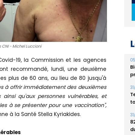
L
05
 CNI - Michel Luccioni
Bi
p
Covid-19, la Commission et les agences
e ont recommandé, lundi, une deuxième
31
es plus de 60 ans, au lieu de 80 jusqu'à
T
t
es à offrir immédiatement des deuxièmes
 ainsi qu'aux personnes vulnérables, et
31
bles à se présenter pour une vaccination",
8
e à la Santé Stella Kyriakides.
d
E
nérables
30