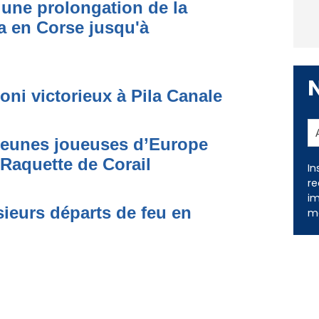
une prolongation de la
 en Corse jusqu'à
oni victorieux à Pila Canale
In
 jeunes joueuses d’Europe
re
 Raquette de Corail
im
me
ieurs départs de feu en