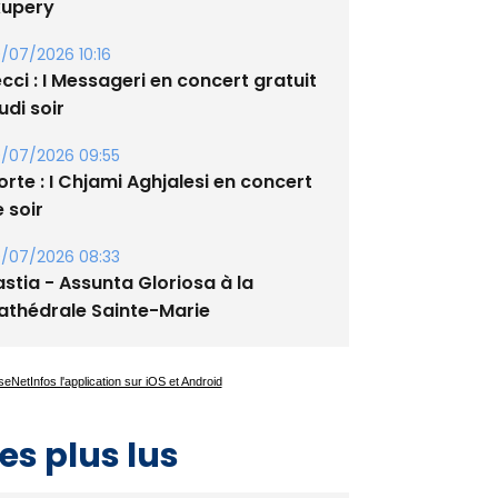
cci : I Messageri en concert gratuit
udi soir
/07/2026 09:55
rte : I Chjami Aghjalesi en concert
 soir
/07/2026 08:33
stia - Assunta Gloriosa à la
athédrale Sainte-Marie
es plus lus
Satine Nomary est la