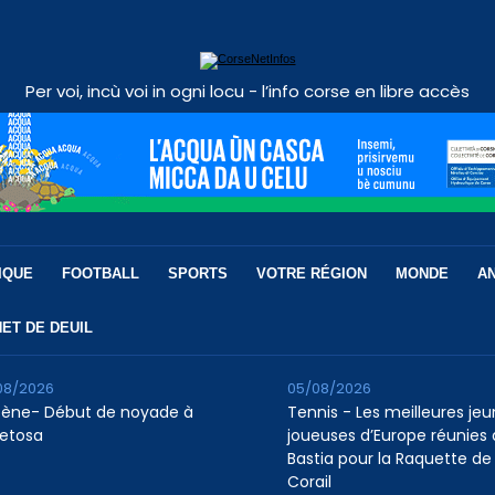
Per voi, incù voi in ogni locu - l’info corse en libre accès
IQUE
FOOTBALL
SPORTS
VOTRE RÉGION
MONDE
A
ET DE DEUIL
08/2026
05/08/2026
tène- Début de noyade à
Tennis - Les meilleures je
etosa
joueuses d’Europe réunies 
Bastia pour la Raquette de
Corail