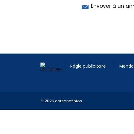
Envoyer à un am
Régie publicitaire
Mentio
© 2026 corsenetinfos