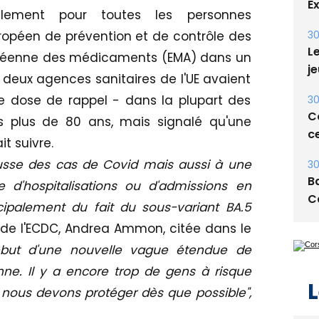
ement pour toutes les personnes
Le
je
uropéen de prévention et de contrôle des
opéenne des médicaments (EMA) dans un
30
deux agences sanitaires de l'UE avaient
Co
ce
dose de rappel - dans la plupart des
s plus de 80 ans, mais signalé qu'une
30
t suivre.
Ba
C
usse des cas de Covid mais aussi à une
d'hospitalisations ou d'admissions en
cipalement du fait du sous-variant BA.5
e de l'ECDC, Andrea Ammon, citée dans le
L
début d'une nouvelle vague étendue de
nne. Il y a encore trop de gens à risque
 nous devons protéger dès que possible",