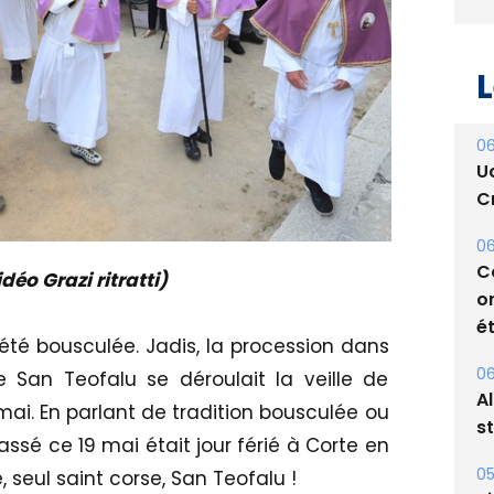
L
06
U
Cr
06
C
déo Grazi ritratti)
o
ét
été bousculée. Jadis, la procession dans
06
 San Teofalu se déroulait la veille de
A
8 mai. En parlant de tradition bousculée ou
s
assé ce 19 mai était jour férié à Corte en
05
, seul saint corse, San Teofalu !