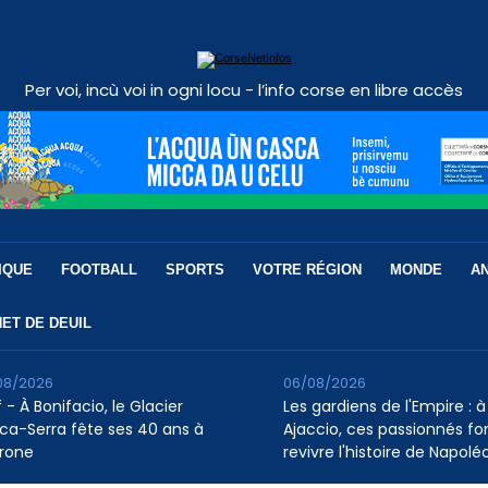
Per voi, incù voi in ogni locu - l’info corse en libre accès
IQUE
FOOTBALL
SPORTS
VOTRE RÉGION
MONDE
A
ET DE DEUIL
08/2026
06/08/2026
 - À Bonifacio, le Glacier
Les gardiens de l'Empire : à
ca-Serra fête ses 40 ans à
Ajaccio, ces passionnés fo
rone
revivre l'histoire de Napolé