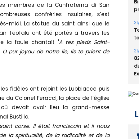
Bi
, des membres de la Cunfraterna di San
p
reuses confréries insulaires, s’est
31
s-midi. La statue du saint ainsi que le
T
an Teofalu ont été portés à travers les
t
e la foule chantait "
A tes pieds Saint-
31
 O pur joyau de notre île, ils te prient de
8
d
E
 les fidèles ont rejoint les Lubbiacce puis
e du Colonel Feracci, la place de l’église
 où devait avoir lieu la grand-messe
L
l Bustillo.
int corse. Il était franciscain et il nous
 la spiritualité, de la radicalité et de la