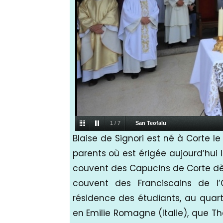
1
/
7
San Teofalu
​Blaise de Signori est né à Corte 
parents où est érigée aujourd’hui l
couvent des Capucins de Corte dès
couvent des Franciscains de l’O
résidence des étudiants, au quartie
en Emilie Romagne (Italie), que Th