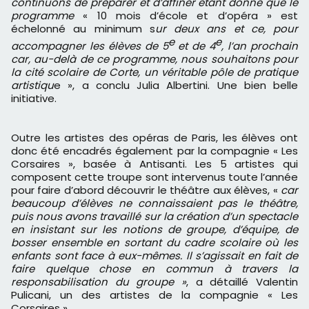
continuons de préparer et d’affiner étant donné que le
programme
« 10 mois d’école et d’opéra » est
échelonné au minimum s
ur deux ans et ce, pour
e
e
accompagner les élèves de 5
et de 4
, l’an prochain
car, au-delà de ce programme, nous souhaitons pour
la cité scolaire de Corte, un véritable pôle de pratique
artistiqu
e », a conclu Julia Albertini. Une bien belle
initiative.
Outre les artistes des opéras de Paris, les élèves ont
donc été encadrés également par la compagnie « Les
Corsaires », basée à Antisanti. Les 5 artistes qui
composent cette troupe sont intervenus toute l’année
pour faire d’abord découvrir le théâtre aux élèves, «
car
beaucoup d’élèves ne connaissaient pas le théâtre,
puis nous avons travaillé sur la création d’un spectacle
en insistant sur les notions de groupe, d’équipe, de
bosser ensemble en sortant du cadre scolaire où les
enfants sont face à eux-mêmes. Il s’agissait en fait de
faire quelque chose en commun à travers la
responsabilisation du groupe »
, a détaillé Valentin
Pulicani, un des artistes de la compagnie « Les
Corsaires ».