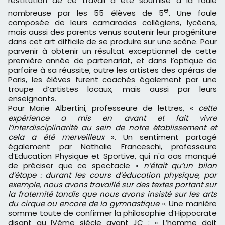
restitution de ce travail a été soumise à la foule
e
nombreuse par les 55 élèves de 5
. Une foule
composée de leurs camarades collégiens, lycéens,
mais aussi des parents venus soutenir leur progéniture
dans cet art difficile de se produire sur une scène. Pour
parvenir à obtenir un résultat exceptionnel de cette
première année de partenariat, et dans l’optique de
parfaire à sa réussite, outre les artistes des opéras de
Paris, les élèves furent coachés également par une
troupe d’artistes locaux, mais aussi par leurs
enseignants.
Pour Marie Albertini, professeure de lettres, «
cette
expérience a mis en avant et fait vivre
l’interdisciplinarité au sein de notre établissement et
cela a été merveilleux
». Un sentiment partagé
également par Nathalie Franceschi, professeure
d’Education Physique et Sportive, qui n'a oas manqué
de préciser que ce spectacle «
n’était qu’un bilan
d’étape : durant les cours d’éducation physique, par
exemple, nous avons travaillé sur des textes portant sur
la fraternité tandis que nous avons insisté sur les arts
du cirque ou encore de la gymnastique
». Une manière
somme toute de confirmer la philosophie d’Hippocrate
disant au IVème siècle avant JC : « L’homme doit