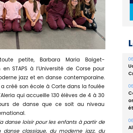
L
06
U
oute petite, Barbara Maria Baiget-
Cr
n en STAPS à l’Université de Corse pour
06
oderne jazz et en danse contemporaine.
C
 a créé son école à Corte dans la foulée
o
ét
’Aleria qui accueille 130 élèves de 4 à 30
cours de danse que ce soit au niveau
06
ernational.
A
s
a danse loisir pour les enfants à partir de
 danse classique, du moderne jazz, du