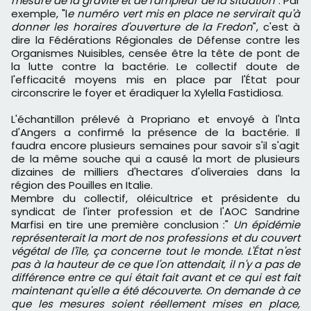
mesure de la gravité et de l'ampleur de la situation
". Par
exemple, "l
e numéro vert mis en place ne servirait qu'à
donner les horaires d'ouverture de la Fredon
", c'est à
dire la Fédérations Régionales de Défense contre les
Organismes Nuisibles, censée être la tête de pont de
la lutte contre la bactérie. Le collectif doute de
l'efficacité moyens mis en place par l'État pour
circonscrire le foyer et éradiquer la Xylella Fastidiosa.
L'échantillon prélevé à Propriano et envoyé à l'Inta
d'Angers a confirmé la présence de la bactérie. Il
faudra encore plusieurs semaines pour savoir s'il s'agit
de la même souche qui a causé la mort de plusieurs
dizaines de milliers d'hectares d'oliveraies dans la
région des Pouilles en Italie.
Membre du collectif, oléicultrice et présidente du
syndicat de l'inter profession et de l'AOC Sandrine
Marfisi en tire une première conclusion :"
Un épidémie
représenterait la mort de nos professions et du couvert
végétal de l'île, ça concerne tout le monde. L'État n'est
pas à la hauteur de ce que l'on attendait, il n'y a pas de
différence entre ce qui était fait avant et ce qui est fait
maintenant qu'elle a été découverte. On demande à ce
que les mesures soient réellement mises en place,