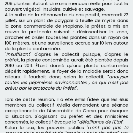
209 plantes. Autant dire une menace réelle pour tout le
couvert végétal insulaire, cultivé et sauvage.
A la suite de la découverte du cas positif, mercredi 22
juillet, sur un plant de polygale à feuille de myrte dans
la zone commerciale de Propiano, le préfet a mis en
œuvre le protocole suivant : désinsectiser la zone,
arracher et brûler toutes les plantes dans un rayon de
100 mètres, et une surveillance accrue sur 10 km autour
de la plante contaminée.
"
Insuffisant
" d'après le collectif puisque, d'après le
préfet, la plante contaminée aurait été plantée depuis
2010 ou 2011. Étant donné qu'une plante contaminée
dépérit rapidement, le foyer de la maladie serait donc
ailleurs. Il faudrait donc, selon le collectif, "
analyser
toutes les pépinières environnantes , ce qui n'est pas
prévu par le protocole du Préfet
".
Lors de cette réunion, il a été émis l'idée que les élus
membres du collectif Xylella demandent une séance
exceptionnelle de l'Assemblée de Corse pour évoquer
la situation. S'agissant du préfet et des ministères
concernés, le collectif évoque la "
défaillance de l'Etat
".
Selon le eux, les pouvoirs publics "n
'ont pas pris la