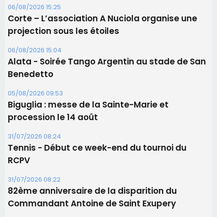
procession le 14 août
31/07/2026 08:24
Tennis - Début ce week-end du tournoi du
RCPV
31/07/2026 08:22
82ème anniversaire de la disparition du
Commandant Antoine de Saint Exupery
Les plus lus
Satine Nomary est la nouvelle Miss Corse 2026
Éclipse du 12 août : la Corse aux premières loges
d'un spectacle qui ne reviendra pas avant 2081
Éclipse du 12 août : Où s'installer en Corse pour
profiter pleinement du spectacle ?