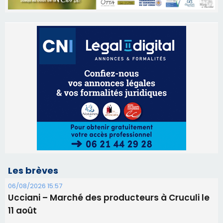
Les brèves
06/08/2026 15:57
Ucciani – Marché des producteurs à Cruculi le
11 août
06/08/2026 15:25
Corte – L’association A Nuciola organise une
projection sous les étoiles
06/08/2026 15:04
Alata - Soirée Tango Argentin au stade de San
Benedetto
05/08/2026 09:53
Biguglia : messe de la Sainte-Marie et