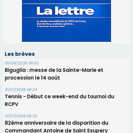
05/08/2026 09:53
Biguglia : messe de la Sainte-Marie et
procession le 14 août
31/07/2026 08:24
Tennis - Début ce week-end du tournoi du
RCPV
31/07/2026 08:22
82ème anniversaire de la disparition du
Commandant Antoine de Saint Exupery
30/07/2026 10:16
Lecci : I Messageri en concert gratuit jeudi soir
30/07/2026 09:55
Corte : I Chjami Aghjalesi en concert ce soir
30/07/2026 08:33
Bastia - Assunta Gloriosa à la Cathédrale