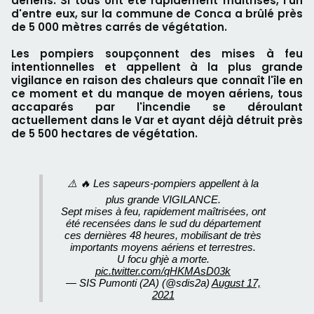
aériens. Si tous ont été rapidement maîtrisés, l'un
d'entre eux, sur la commune de Conca a brûlé près
de 5 000 mètres carrés de végétation.
Les pompiers soupçonnent des mises à feu
intentionnelles et appellent à la plus grande
vigilance en raison des chaleurs que connaît l'île en
ce moment et du manque de moyen aériens, tous
accaparés par l'incendie se déroulant
actuellement dans le Var et ayant déjà détruit près
de 5 500 hectares de végétation.
⚠️ 🔥 Les sapeurs-pompiers appellent à la
plus grande VIGILANCE.
Sept mises à feu, rapidement maîtrisées, ont
été recensées dans le sud du département
ces dernières 48 heures, mobilisant de très
importants moyens aériens et terrestres.
U focu ghjè a morte.
pic.twitter.com/qHKMAsD03k
— SIS Pumonti (2A) (@sdis2a)
August 17,
2021