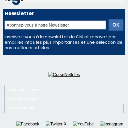
Éclipse du 12 août : la Corse aux premières loges
d'un spectacle qui ne reviendra pas avant 2081
La gendarmerie alerte les restaurateurs corses
face à une nouvelle escroquerie au faux vendeur de
vin
En Corse, un début de saison marqué par une
consommation en recul dans les restaurants
Deux jeunes Ajacciens sur la voie de la médecine
militaire
Newsletter
Inscrivez-vous à la newsletter de CNI et recevez par
email les infos les plus importantes et une sélection de
nos meilleurs articles