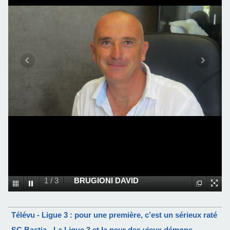
1
/
3
BRUGIONI DAVID
Télévu - Ligue 3 : pour une première, c’est un sérieux raté
SC Bastia - La Ligue 3 et la peur des vieux démons…