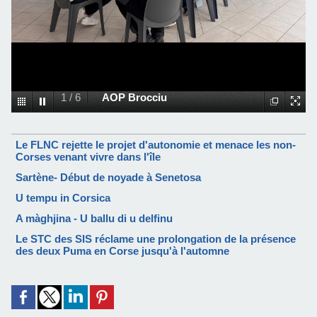
1
/
6
AOP Brocciu
Le FLNC rejette le projet d'autonomie et menace les non-
Corses venant vivre dans l'île
Sartène- Début de noyade à Senetosa
U tempu in Corsica
A màghjina - U ballu di u delfinu
Le STC des SIS réclame une prolongation de la présence
des deux Puma en Corse jusqu'à l'automne