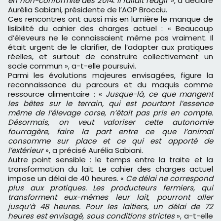
en non-conformité dès 2014. Il fallait réagir
», a déclaré
Aurélia Sabiani, présidente de l’AOP Brocciu.
Ces rencontres ont aussi mis en lumière le manque de
lisibilité du cahier des charges actuel : « Beaucoup
d’éleveurs ne le connaissaient même pas vraiment. Il
était urgent de le clarifier, de l’adapter aux pratiques
réelles, et surtout de construire collectivement un
socle commun », a-t-elle poursuivi.
Parmi les évolutions majeures envisagées, figure la
reconnaissance du parcours et du maquis comme
ressource alimentaire : «
Jusque-là, ce que mangent
les bêtes sur le terrain, qui est pourtant l’essence
même de l’élevage corse, n’était pas pris en compte.
Désormais, on veut valoriser cette autonomie
fourragère, faire la part entre ce que l’animal
consomme sur place et ce qui est apporté de
l’extérieur
», a précisé Aurélia Sabiani.
Autre point sensible : le temps entre la traite et la
transformation du lait. Le cahier des charges actuel
impose un délai de 40 heures. «
Ce délai ne correspond
plus aux pratiques. Les producteurs fermiers, qui
transforment eux-mêmes leur lait, pourront aller
jusqu’à 48 heures. Pour les laitiers, un délai de 72
heures est envisagé, sous conditions strictes
», a-t-elle