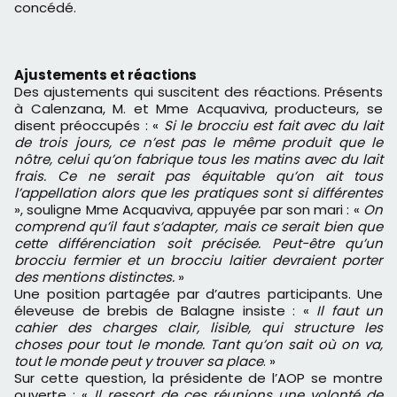
concédé.
Ajustements et réactions
Des ajustements qui suscitent des réactions. Présents
à Calenzana, M. et Mme Acquaviva, producteurs, se
disent préoccupés : «
Si le brocciu est fait avec du lait
de trois jours, ce n’est pas le même produit que le
nôtre, celui qu’on fabrique tous les matins avec du lait
frais. Ce ne serait pas équitable qu’on ait tous
l’appellation alors que les pratiques sont si différentes
», souligne Mme Acquaviva, appuyée par son mari : «
On
comprend qu’il faut s’adapter, mais ce serait bien que
cette différenciation soit précisée. Peut-être qu’un
brocciu fermier et un brocciu laitier devraient porter
des mentions distinctes.
»
Une position partagée par d’autres participants. Une
éleveuse de brebis de Balagne insiste : «
Il faut un
cahier des charges clair, lisible, qui structure les
choses pour tout le monde. Tant qu’on sait où on va,
tout le monde peut y trouver sa place
. »
Sur cette question, la présidente de l’AOP se montre
ouverte : «
Il ressort de ces réunions une volonté de