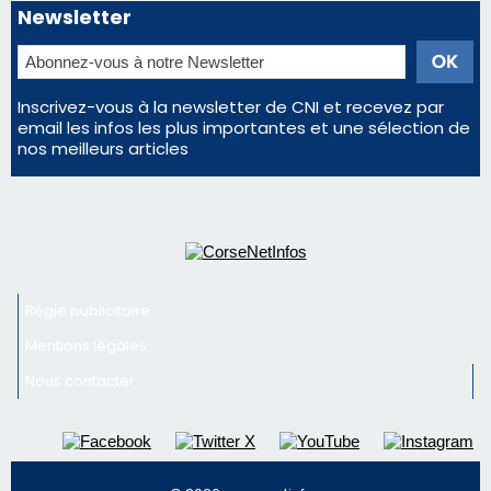
Régie publicitaire
Mentions légales
Nous contacter
© 2026 corsenetinfos