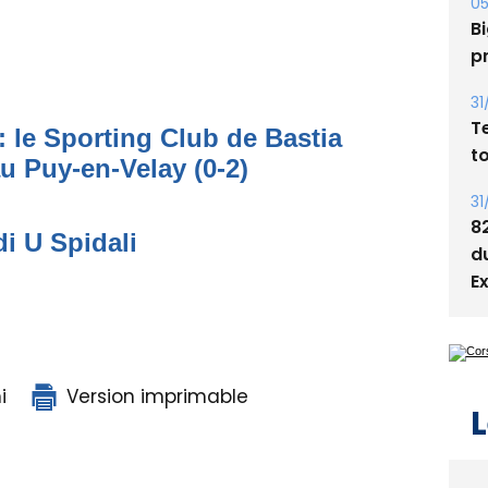
05
Bi
p
31
T
: le Sporting Club de Bastia
t
au Puy-en-Velay (0-2)
31
8
di U Spidali
d
E
i
Version imprimable
L