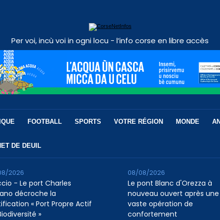
Per voi, incù voi in ogni locu - l’info corse en libre accès
IQUE
FOOTBALL
SPORTS
VOTRE RÉGION
MONDE
A
ET DE DEUIL
08/2026
08/08/2026
ccio - Le port Charles
Le pont Blanc d'Orezza à
ano décroche la
nouveau ouvert après une
ification « Port Propre Actif
vaste opération de
iodiversité »
confortement