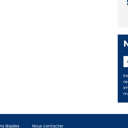
In
re
im
me
ns légales
Nous contacter