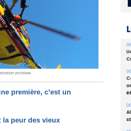
L
06
U
Cr
06
ustration archives
C
o
une première, c’est un
ét
06
A
s
t la peur des vieux