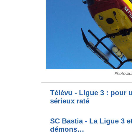
Photo ill
Télévu - Ligue 3 : pour 
sérieux raté
SC Bastia - La Ligue 3 e
démons…