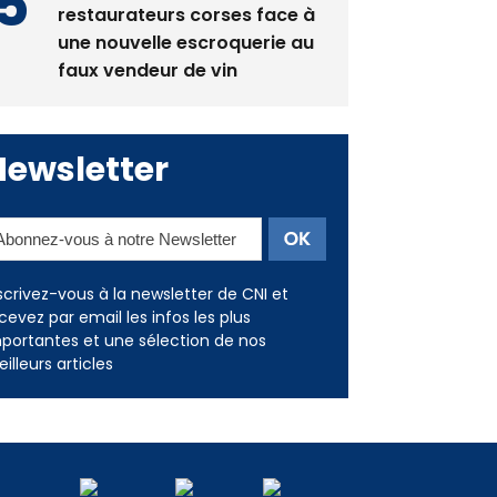
restaurateurs corses face à
une nouvelle escroquerie au
faux vendeur de vin
Newsletter
scrivez-vous à la newsletter de CNI et
cevez par email les infos les plus
portantes et une sélection de nos
illeurs articles