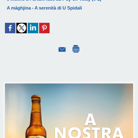
A màghjina - A serenità di U Spidali