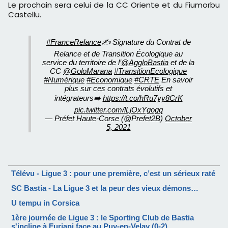
Le prochain sera celui de la CC Oriente et du Fiumorbu
Castellu.
#FranceRelance
✍️ Signature du Contrat de
Relance et de Transition Écologique au
service du territoire de l’
@AggloBastia
et de la
CC
@GoloMarana
#TransitionEcologique
#Numérique
#Economique
#CRTE
En savoir
plus sur ces contrats évolutifs et
intégrateurs➡️
https://t.co/hRu7yy8CrK
pic.twitter.com/lLjOxYgogq
— Préfet Haute-Corse (@Prefet2B)
October
5, 2021
Télévu - Ligue 3 : pour une première, c’est un sérieux raté
SC Bastia - La Ligue 3 et la peur des vieux démons…
U tempu in Corsica
1ère journée de Ligue 3 : le Sporting Club de Bastia
s'incline à Furiani face au Puy-en-Velay (0-2)