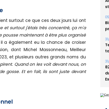
A
s
e
05
ient surtout ce que ces deux jours lui ont
Bi
e et surtout j'étais très concentré, ça m'a
p
e pousse maintenant à être plus organisé
31
, il a également eu la chance de croiser
T
ion, dont Michel Massonneau, Meilleur
t
023, et plusieurs autres grands noms du
31
irent. Quand on les voit devant nous, on
8
e gosse. Et en fait, ils sont juste devant
d
E
onnel