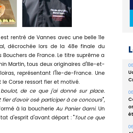
 est rentré de Vannes avec une belle 11e
l, décrochée lors de la 48e finale du
L
s Bouchers de France. Le titre suprême a
n Martin, tous deux originaires d'Ille-et-
06
U
Floiras, représentant l'Île-de-France. Une
Cr
le Corse ressort fier et motivé.
boulot, de ce que j'ai donné sur place.
06
C
t fier d'avoir osé participer à ce concours
",
o
, formé à la boucherie
Au Panier Garni
. Un
ét
t d'esprit d'avant départ : "
Tout ce que
06