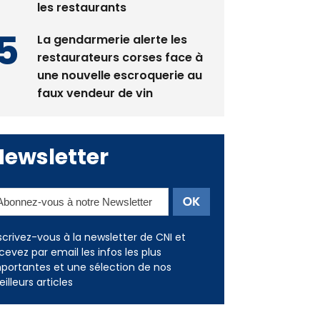
les restaurants
La gendarmerie alerte les
restaurateurs corses face à
une nouvelle escroquerie au
faux vendeur de vin
Newsletter
scrivez-vous à la newsletter de CNI et
cevez par email les infos les plus
portantes et une sélection de nos
illeurs articles