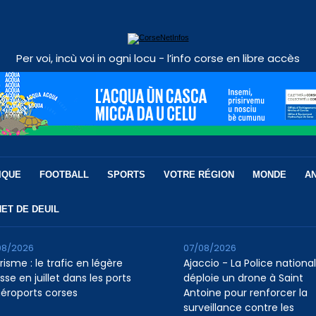
Per voi, incù voi in ogni locu - l’info corse en libre accès
IQUE
FOOTBALL
SPORTS
VOTRE RÉGION
MONDE
A
ET DE DEUIL
08/2026
07/08/2026
isme : le trafic en légère
Ajaccio - La Police nationa
se en juillet dans les ports
déploie un drone à Saint
aéroports corses
Antoine pour renforcer la
surveillance contre les