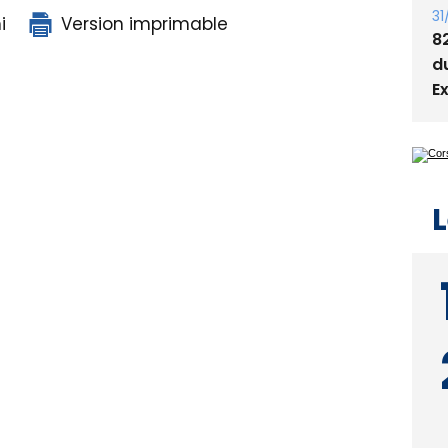
31
i
Version imprimable
8
d
E
L