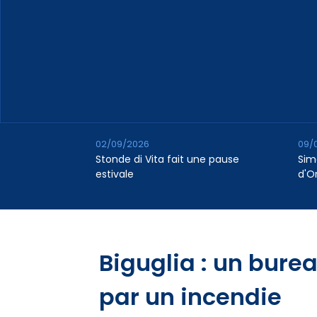
02/09/2026
09/
Stonde di Vita fait une pause
Sim
estivale
d'O
Biguglia : un bure
par un incendie