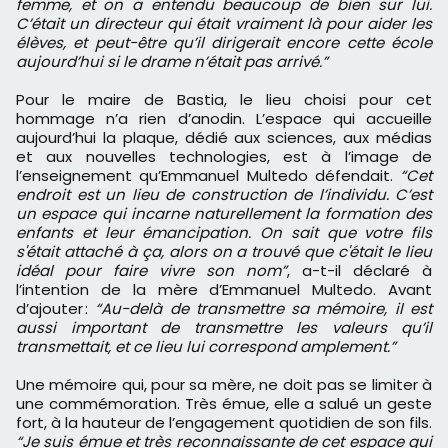
femme, et on a entendu beaucoup de bien sur lui.
C’était un directeur qui était vraiment là pour aider les
élèves, et peut-être qu’il dirigerait encore cette école
aujourd’hui si le drame n’était pas arrivé.”
Pour le maire de Bastia, le lieu choisi pour cet
hommage n’a rien d’anodin. L’espace qui accueille
aujourd’hui la plaque, dédié aux sciences, aux médias
et aux nouvelles technologies, est à l’image de
l’enseignement qu’Emmanuel Multedo défendait.
“Cet
endroit est un lieu de construction de l’individu. C’est
un espace qui incarne naturellement la formation des
enfants et leur émancipation. On sait que votre fils
s'était attaché à ça, alors on a trouvé que c'était le lieu
idéal pour faire vivre son nom”
, a-t-il déclaré à
l’intention de la mère d’Emmanuel Multedo. Avant
d’ajouter :
“Au-delà de transmettre sa mémoire, il est
aussi important de transmettre les valeurs qu’il
transmettait, et ce lieu lui correspond amplement.”
Une mémoire qui, pour sa mère, ne doit pas se limiter à
une commémoration. Très émue, elle a salué un geste
fort, à la hauteur de l’engagement quotidien de son fils.
“Je suis émue et très reconnaissante de cet espace qui