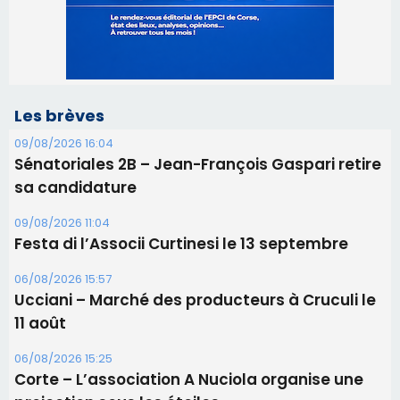
Sénatoriales 2B – Jean-François Gaspari retire
sa candidature
09/08/2026 11:04
Festa di l’Associi Curtinesi le 13 septembre
06/08/2026 15:57
Ucciani – Marché des producteurs à Cruculi le
11 août
06/08/2026 15:25
Corte – L’association A Nuciola organise une
projection sous les étoiles
06/08/2026 15:04
Alata - Soirée Tango Argentin au stade de San
Benedetto
05/08/2026 09:53
Biguglia : messe de la Sainte-Marie et
procession le 14 août