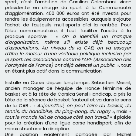
sport, c’est l’ambition de Carulina Colombani, vice-
présidente en charge du sport à la Communauté
d’agglomération. 400 000 euros ont été investis pour
rendre les équipements accessibles, auxquels s’ajoute
l’achat de fauteuils multisports d’ici la rentrée. Pour
l’élue communautaire, il faut faciliter l’accès à la
pratique sportive :
« On a identifié un manque
d’organisation, même s’il existe déjà beaucoup
d’associations. Au niveau de la CAB, on va essayer
d’être le moteur d’une véritable politique inclusive par
le sport. Les associations comme l’APF (Association des
Paralysés de France) ont déjà détecté un public. »
, tout
en étant plus actif dans la communication.
Installé en Corse depuis longtemps, Sébastien Mesnil,
ancien manager de l’équipe de France féminine de
basket et à la tête de Corsica Sensi Handicap, a pris la
tête de la séance de basket fauteuil et va dans le sens
de la CAB :
« Aujourd’hui, on peut faire du basket, du
tennis, du handibike, du ping-pong, du rugby »
, mais
«
tout le monde fait de chaque côté son travail »
. Il plaide
pour la création d’une ligue corse handisport afin de
mieux structurer la discipline.
Une position également partagée par Michel