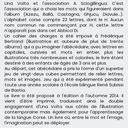
Una Volta et l'association A Scioglilingua. C'est
l'association qui a choisi les mots qui figureraient dans
l'album (Azezu, Ballà, Castagna, Ghjucu, Diavule...).
L'alphabet corse compte 23 lettres, dont le H. Aucun
nom commun ne commençant par H, cette lettre
n'apparaît pas dans cet Abbicci Di.
Un cahier des charges a été imposé à Frédérique
Bertrand (illustratrice et auteure de plus de trente
albums) qui a pu imaginer l'abécédaire, avec lettres en
capitales, cursives et mots en entier, plus les
illustrations très nombreuses et colorées, le livre étant
destiné à des enfants de âgés de 3 ans et plus.
Au départ, cet abécédaire a pris la forme d'un superbe
jeu de vingt-deux cubes permettant de relier lettres,
mots et images. Jeu qui a été expérimenté pendant
toute une année scolaire à l'école bilingue René Subissi
de Bastia.
Le livre a été proposé à l'édition à l'automne 2014. Il
vient d'être imprimé, traduisant ainsi le double
engagement d'Una Volta aux côtés de l'illustration
contemporaine mais également pour l'apprentissage
de la langue Corse. Un livre où, entre le mot et l'image,
l'imagination peut se déployer.