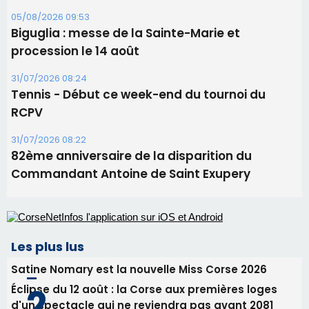
Commandant Antoine de Saint Exupery
Les plus lus
Satine Nomary est la nouvelle Miss Corse 2026
Éclipse du 12 août : la Corse aux premières loges
d'un spectacle qui ne reviendra pas avant 2081
Éclipse du 12 août : Où s'installer en Corse pour
profiter pleinement du spectacle ?
En Corse, un début de saison marqué par une
consommation en recul dans les restaurants
La gendarmerie alerte les restaurateurs corses
face à une nouvelle escroquerie au faux vendeur de
vin
Newsletter