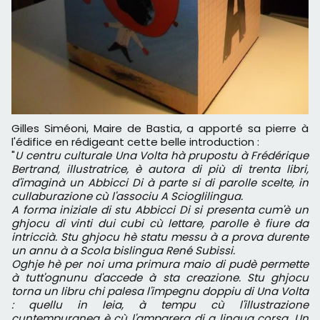
Gilles Siméoni, Maire de Bastia, a apporté sa pierre à
l'édifice en rédigeant cette belle introduction :
"
U centru culturale Una Volta hà prupostu à Frédérique
Bertrand, illustratrice, è autora di più di trenta libri,
d'imaginà un Abbicci Di à parte si di parolle scelte, in
cullaburazione cù l'associu A Scioglilingua.
A forma iniziale di stu Abbicci Di si presenta cum'è un
ghjocu di vinti dui cubi cù lettare, parolle è fiure da
intriccià. Stu ghjocu hè statu messu à a prova durente
un annu à a Scola bislingua René Subissi.
Oghje hè per noi uma primura maio di pudè permette
à tutt'ognunu d'accede à sta creazione. Stu ghjocu
torna un libru chi palesa l'impegnu doppiu di Una Volta
: quellu in leia, à tempu cù l'illustrazione
cuntempuranea è cù l'amparera di a lingua corsa. Un